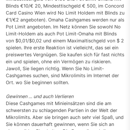
Blinds €10/€ 20, Mindesttischgeld € 500, im Concord
Card Casino Wien wird No Limit Holdem mit Blinds zu
€1/€2 angeboten). Omaha Cashgames werden nur als
Pot Limit angeboten. Im Netz können Sie sowohl No
Limit-Holdem als auch Pot Limit-Omaha mit Blinds
von $0,01/$0,02 und einem Maximaltischgeld von $ 2
spielen. Ihre erste Reaktion ist vielleicht, das sei ein
preiswertes Vergnügen. Sie kaufen sich für fast nichts
ein und spielen, ohne ein Vermögen zu riskieren.
Jawoll, Sie liegen richtig. Wenn Sie No Limit-
Cashgames suchen, sind Mikrolimits im Internet der
Ort. wo Sie beginnen sollten.
Gewinnen … und auch Verlieren
Diese Cashgames mit Minieinsätzen sind die am
schwersten zu schlagenden Partien in der Welt der
Mikrolimits. Aber sie bringen auch sehr viel Spaß, und
Sie können dauerhaft gewinnen, wenn Sie sich an