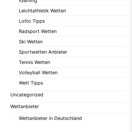
iGaming
Leichtathletik Wetten
Lotto Tipps
Radsport Wetten
Ski Wetten
Sportwetten Anbieter
Tennis Wetten
Volleyball Wetten
Wett Tipps
Uncategorized
Wettanbieter
Wettanbieter in Deutschland