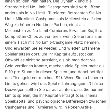
einen soliden Plan halten. Die Dynamik und die
Strategie bei No Limit-Cashgames sind verblüffend
anders als in No Limit- Turnieren. Betrachten Sie No
Limit-Mikrolimit-Cashgames als Meilenstein auf dem
Weg zu höheren No Limit-Partien, nicht als
Meilenstein zu No Limit-Turnieren. Erwarten Sie, Ihre
kompletten Chips zu verlieren, wenn Sie erstmals an
einem Tisch mit No Limit-Cashgame Platz nehmen.
Und erwarten Sie es wieder. Und wieder. Erfahrene
Spieler sitzen dort, um ihr Kapital aufzustocken.
Obwohl es nicht so aussieht, als ob man dort viel
Geld verdienen könnte, machen viele Spieler mehr als
$ 10 pro Stunde in diesen Spielen (und dabei beträgt
das Tischgeld nur maximal $2). Wenn Sie zu hüheren
Limits gehen, wird das Spiel erfahrungsgemäß härter.
Deswegen sollten Sie darauf achten, dass Sie nur mit
Limits spielen, die Ihr Kapital verträgt (das Thema
Spielkapital und psychologische Differenzen zwischen
Cashgames und Turnieren wird in Poker-Artikel