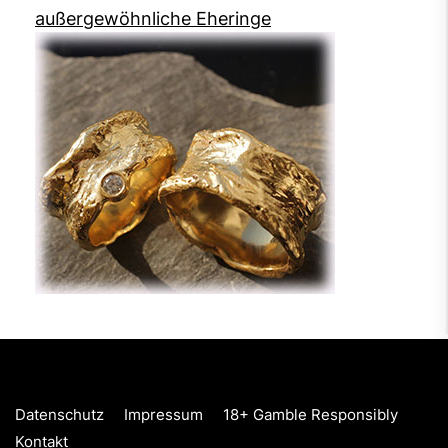
außergewöhnliche Eheringe
Datenschutz
Impressum
18+ Gamble Responsibly
Kontakt