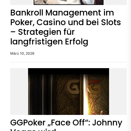
Bankroll Management im
Poker, Casino und bei Slots
– Strategien für
langfristigen Erfolg
März 10, 2026
GGPoker „Face Off“: Johnny