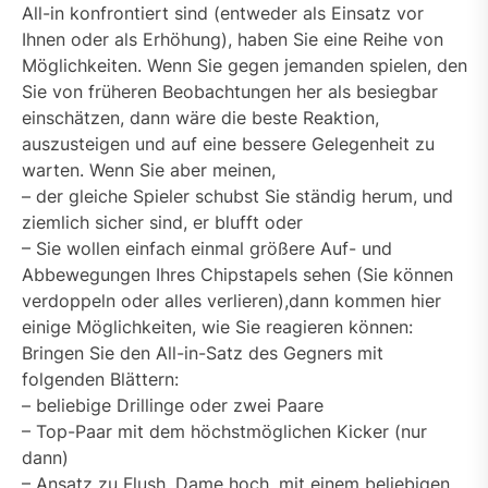
All-in konfrontiert sind (entweder als Einsatz vor
Ihnen oder als Erhöhung), haben Sie eine Reihe von
Möglichkeiten. Wenn Sie gegen jemanden spielen, den
Sie von früheren Beobachtungen her als besiegbar
einschätzen, dann wäre die beste Reaktion,
auszusteigen und auf eine bessere Gelegenheit zu
warten. Wenn Sie aber meinen,
– der gleiche Spieler schubst Sie ständig herum, und
ziemlich sicher sind, er blufft oder
– Sie wollen einfach einmal größere Auf- und
Abbewegungen Ihres Chipstapels sehen (Sie können
verdoppeln oder alles verlieren),dann kommen hier
einige Möglichkeiten, wie Sie reagieren können:
Bringen Sie den All-in-Satz des Gegners mit
folgenden Blättern:
– beliebige Drillinge oder zwei Paare
– Top-Paar mit dem höchstmöglichen Kicker (nur
dann)
– Ansatz zu Flush, Dame hoch, mit einem beliebigen