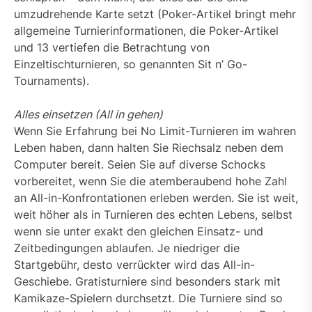
umzudrehende Karte setzt (Poker-Artikel bringt mehr
allgemeine Turnierinformationen, die Poker-Artikel
und 13 vertiefen die Betrachtung von
Einzeltischturnieren, so genannten Sit n’ Go-
Tournaments).
Alles einsetzen (All in gehen)
Wenn Sie Erfahrung bei No Limit-Turnieren im wahren
Leben haben, dann halten Sie Riechsalz neben dem
Computer bereit. Seien Sie auf diverse Schocks
vorbereitet, wenn Sie die atemberaubend hohe Zahl
an All-in-Konfrontationen erleben werden. Sie ist weit,
weit höher als in Turnieren des echten Lebens, selbst
wenn sie unter exakt den gleichen Einsatz- und
Zeitbedingungen ablaufen. Je niedriger die
Startgebühr, desto verrückter wird das All-in-
Geschiebe. Gratisturniere sind besonders stark mit
Kamikaze-Spielern durchsetzt. Die Turniere sind so