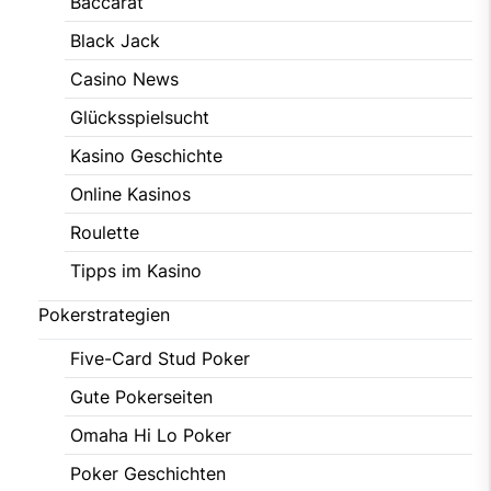
Baccarat
Black Jack
Casino News
Glücksspielsucht
Kasino Geschichte
Online Kasinos
Roulette
Tipps im Kasino
Pokerstrategien
Five-Card Stud Poker
Gute Pokerseiten
Omaha Hi Lo Poker
Poker Geschichten