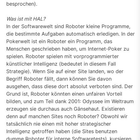
besprochen).
Was ist mit HAL?
In der Softwarewelt sind Roboter kleine Programme,
die bestimmte Aufgaben automatisch erledigen. In der
Pokerwelt ist ein Roboter ein Programm, das
Menschen geschrieben haben, um Internet-Poker zu
spielen. Roboter spielen mit vorprogrammierter
künstlicher Intelligenz (bedeutet in diesem Fall
Strategie). Wenn Sie auf einer Site landen, wo der
Begriff Roboter fällt, dann können Sie davon
ausgehen, dass diese dort absolut verboten sind. Der
Grund ist, Roboter könnten einen unfairen Vorteil
bilden, und zum Teil dank 2001: Odyssee im Weltraum
erzeugen sie durchaus auch Gänsehaut. Existieren
denn auf manchen Sites noch Roboter? Obwohl wir
tatsächlich nie einen mit hoher strategischer
Intelligenz getroffen haben (die Sites benutzen
dumme Roboter für interne Softwaretests), kursieren