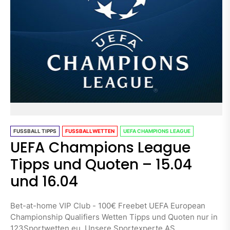
FUSSBALL TIPPS
FUSSBALLWETTEN
UEFA CHAMPIONS LEAGUE
UEFA Champions League
Tipps und Quoten – 15.04
und 16.04
Bet-at-home VIP Club - 100€ Freebet UEFA European
Championship Qualifiers Wetten Tipps und Quoten nur in
123Sportwetten.eu. Unsere Sportexperte AS...