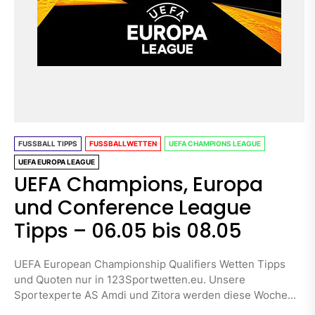
FUSSBALL TIPPS
FUSSBALLWETTEN
UEFA CHAMPIONS LEAGUE
UEFA EUROPA LEAGUE
UEFA Champions, Europa
und Conference League
Tipps – 06.05 bis 08.05
UEFA European Championship Qualifiers Wetten Tipps
und Quoten nur in 123Sportwetten.eu. Unsere
Sportexperte AS Amdi und Zitora werden diese Woche...