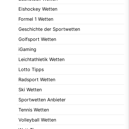
Eishockey Wetten
Formel 1 Wetten
Geschichte der Sportwetten
Golfsport Wetten
iGaming
Leichtathletik Wetten
Lotto Tipps
Radsport Wetten
Ski Wetten
Sportwetten Anbieter
Tennis Wetten
Volleyball Wetten