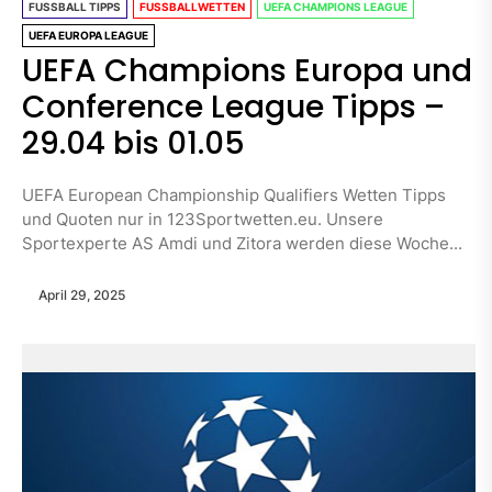
FUSSBALL TIPPS
FUSSBALLWETTEN
UEFA CHAMPIONS LEAGUE
UEFA EUROPA LEAGUE
UEFA Champions Europa und
Conference League Tipps –
29.04 bis 01.05
UEFA European Championship Qualifiers Wetten Tipps
und Quoten nur in 123Sportwetten.eu. Unsere
Sportexperte AS Amdi und Zitora werden diese Woche...
April 29, 2025