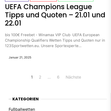
UEFA Champions League
Tipps und Quoten – 21.01 und
22.01
bis 100€ Freebet - Winamax VIP Club UEFA European
Championship Qualifiers Wetten Tipps und Quoten nur in
123Sportwetten.eu. Unsere Sportexperte...
Januar 21, 2025
Seitennummerierung
1
2
…
6
Nächste
der
Beiträge
KATEGORIEN
Fußballwetten