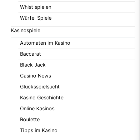
Whist spielen
Würfel Spiele
Kasinospiele
Automaten im Kasino
Baccarat
Black Jack
Casino News
Glücksspielsucht
Kasino Geschichte
Online Kasinos
Roulette
Tipps im Kasino