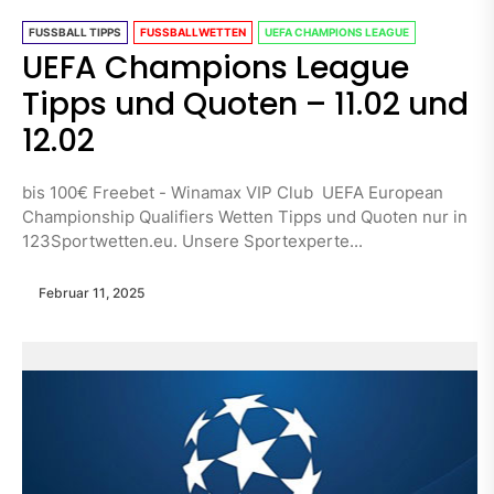
FUSSBALL TIPPS
FUSSBALLWETTEN
UEFA CHAMPIONS LEAGUE
UEFA Champions League
Tipps und Quoten – 11.02 und
12.02
bis 100€ Freebet - Winamax VIP Club UEFA European
Championship Qualifiers Wetten Tipps und Quoten nur in
123Sportwetten.eu. Unsere Sportexperte...
Februar 11, 2025