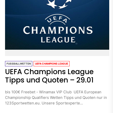
FUSSBALLWETTEN
UEFA CHAMPIONS LEAGUE
UEFA Champions League
Tipps und Quoten – 29.01
bis 100€ Freebet - Winamax VIP Club UEFA European
Championship Qualifiers Wetten Tipps und Quoten nur in
123Sportwetten.eu. Unsere Sportexperte...