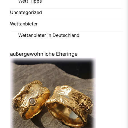
Wett Tipps
Uncategorized
Wettanbieter
Wettanbieter in Deutschland
außergewöhnliche Eheringe