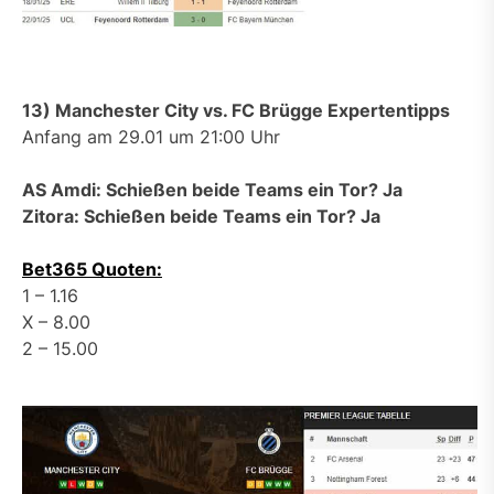
13) Manchester City vs. FC Brügge Expertentipps
Anfang am 29.01 um 21:00 Uhr
AS Amdi: Schießen beide Teams ein Tor? Ja
Zitora: Schießen beide Teams ein Tor? Ja
Bet365 Quoten:
1 – 1.16
X – 8.00
2 – 15.00