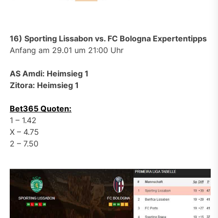
16) Sporting Lissabon vs. FC Bologna Expertentipps
Anfang am 29.01 um 21:00 Uhr
AS Amdi: Heimsieg 1
Zitora: Heimsieg 1
Bet365 Quoten:
1 – 1.42
X – 4.75
2 – 7.50