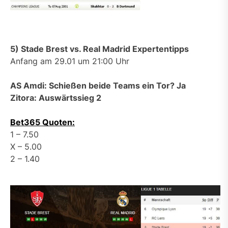
5) Stade Brest vs. Real Madrid Expertentipps
Anfang am 29.01 um 21:00 Uhr
AS Amdi: Schießen beide Teams ein Tor? Ja
Zitora: Auswärtssieg 2
Bet365 Quoten:
1 – 7.50
X – 5.00
2 – 1.40