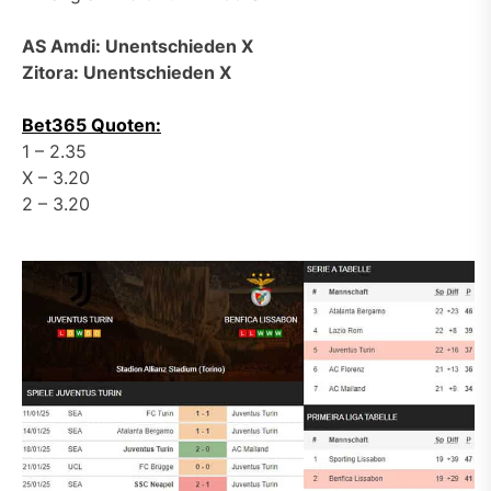
AS Amdi: Unentschieden X
Zitora: Unentschieden X
Bet365 Quoten:
1 – 2.35
X – 3.20
2 – 3.20