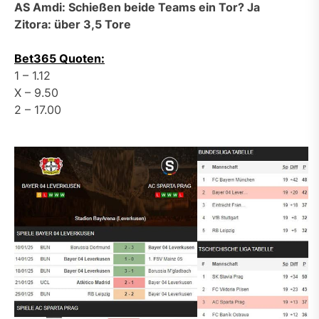
AS Amdi: Schießen beide Teams ein Tor? Ja
Zitora: über 3,5 Tore
Bet365 Quoten:
1 – 1.12
X – 9.50
2 – 17.00