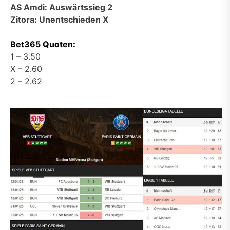
AS Amdi: Auswärtssieg 2
Zitora: Unentschieden X
Bet365 Quoten:
1 – 3.50
X – 2.60
2 – 2.62