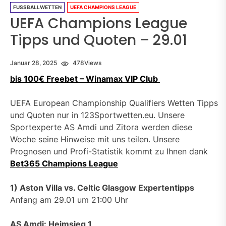
FUSSBALLWETTEN
UEFA CHAMPIONS LEAGUE
UEFA Champions League
Tipps und Quoten – 29.01
Januar 28, 2025
478
Views
bis 100€ Freebet – Winamax VIP Club
UEFA European Championship Qualifiers Wetten Tipps
und Quoten nur in 123Sportwetten.eu. Unsere
Sportexperte AS Amdi und Zitora werden diese
Woche seine Hinweise mit uns teilen. Unsere
Prognosen und Profi-Statistik kommt zu Ihnen dank
Bet365 Champions League
1) Aston Villa vs. Celtic Glasgow Expertentipps
Anfang am 29.01 um 21:00 Uhr
AS Amdi: Heimsieg 1