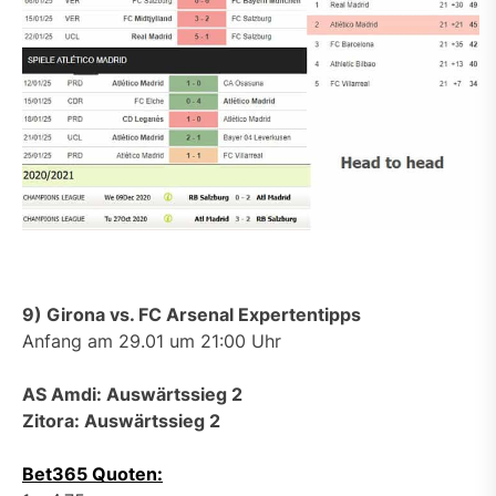
9) Girona vs. FC Arsenal Expertentipps
Anfang am 29.01 um 21:00 Uhr
AS Amdi: Auswärtssieg 2
Zitora: Auswärtssieg 2
Bet365 Quoten: