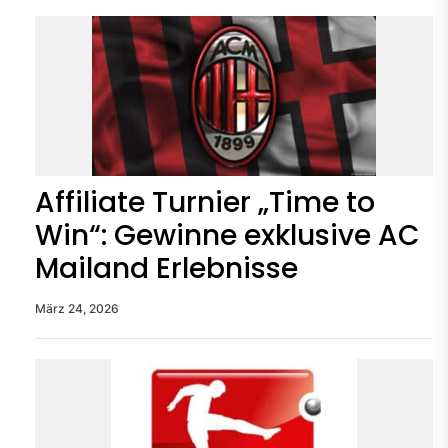
Affiliate Turnier „Time to
Win“: Gewinne exklusive AC
Mailand Erlebnisse
März 24, 2026