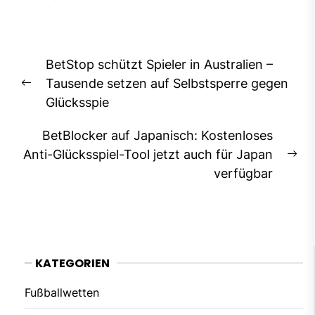
Beitragsnavigation
BetStop schützt Spieler in Australien –
Tausende setzen auf Selbstsperre gegen
Previous
Glücksspie
post:
BetBlocker auf Japanisch: Kostenloses
Anti-Glücksspiel-Tool jetzt auch für Japan
Ne
verfügbar
pos
KATEGORIEN
Fußballwetten