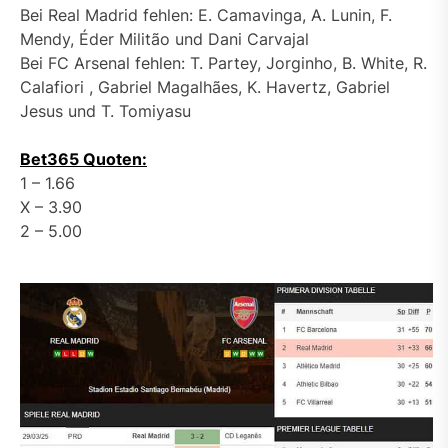
Bei Real Madrid fehlen: E. Camavinga, A. Lunin, F.
Mendy, Éder Militão und Dani Carvajal
Bei FC Arsenal fehlen: T. Partey, Jorginho, B. White, R.
Calafiori , Gabriel Magalhães, K. Havertz, Gabriel
Jesus und T. Tomiyasu
Bet365 Quoten:
1 – 1.66
X – 3.90
2 – 5.00