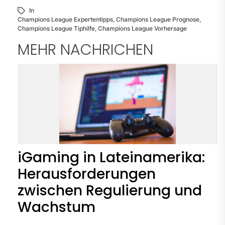
In
Champions League Expertentipps
,
Champions League Prognose
,
Champions League Tiphilfe
,
Champions League Vorhersage
MEHR NACHRICHEN
iGaming in Lateinamerika:
Herausforderungen
zwischen Regulierung und
Wachstum