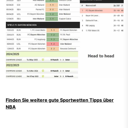
Finden Sie weitere gute Sportwetten Tipps über
NBA