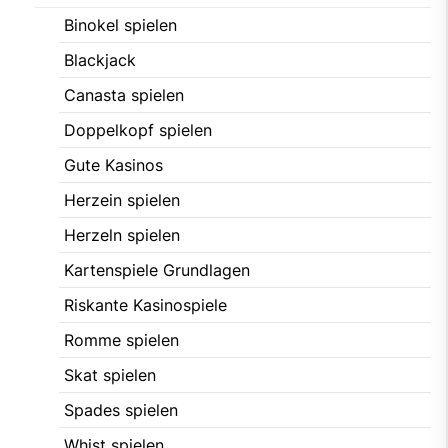
Binokel spielen
Blackjack
Canasta spielen
Doppelkopf spielen
Gute Kasinos
Herzein spielen
Herzeln spielen
Kartenspiele Grundlagen
Riskante Kasinospiele
Romme spielen
Skat spielen
Spades spielen
Whist spielen