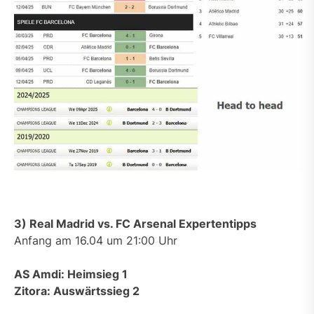
3) Real Madrid vs. FC Arsenal Expertentipps
Anfang am 16.04 um 21:00 Uhr
AS Amdi: Heimsieg 1
Zitora: Auswärtssieg 2