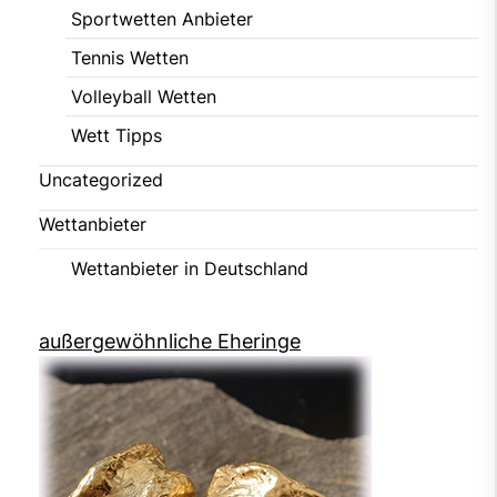
Sportwetten Anbieter
Tennis Wetten
Volleyball Wetten
Wett Tipps
Uncategorized
Wettanbieter
Wettanbieter in Deutschland
außergewöhnliche Eheringe