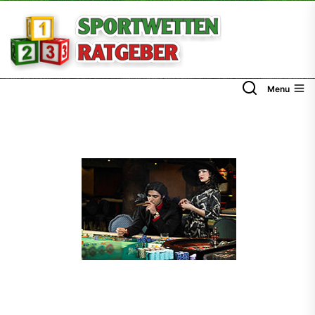
Skip
to
the
content
Menu