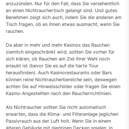
anzuzünden. Nur für den Fall, dass Sie versehentlich
an einen Nichtrauchertisch gelangt sind. Und gutes
Benehmen zeigt sich auch, indem Sie die anderen am
Tisch fragen, ob es ihnen etwas ausmacht, wenn Sie
rauchen.
Da aber in mehr und mehr Kasinos das Rauchen
ziemlich eingeschränkt wird, sollten Sie vorher für
sich klären, ob Rauchen am Ziel Ihrer Wahl noch
erlaubt ist (bevor Sie es auf die harte Tour
herausfinden). Auch Kasinorestaurants oder Bars
können reine Nichtraucherbereiche sein, deswegen
achten Sie auf Hinweisschilder oder fragen Sie einen
Kasino-Angestellten nach den Raucherrichtlinien.
Als Nichtraucher sollten Sie nicht automatisch
erwarten, dass die Klima- und Filteranlage jeglichen
Passivrauch aus der Luft holt. Wenn Sie in einem
älteren Gebäude mit niedrigen Decken spielen, in