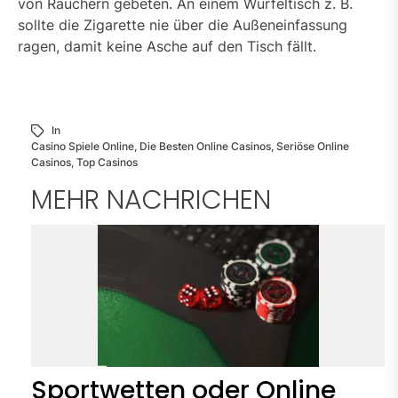
von Rauchern gebeten. An einem Würfeltisch z. B.
sollte die Zigarette nie über die Außeneinfassung
ragen, damit keine Asche auf den Tisch fällt.
In
Casino Spiele Online
,
Die Besten Online Casinos
,
Seriöse Online
Casinos
,
Top Casinos
MEHR NACHRICHEN
Sportwetten oder Online