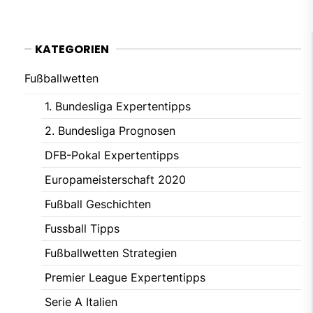
KATEGORIEN
Fußballwetten
1. Bundesliga Expertentipps
2. Bundesliga Prognosen
DFB-Pokal Expertentipps
Europameisterschaft 2020
Fußball Geschichten
Fussball Tipps
Fußballwetten Strategien
Premier League Expertentipps
Serie A Italien