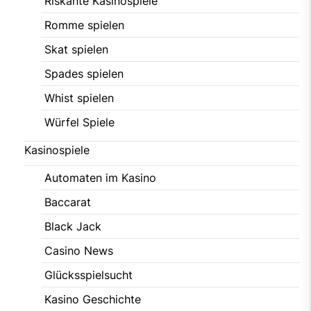
Riskante Kasinospiele
Romme spielen
Skat spielen
Spades spielen
Whist spielen
Würfel Spiele
Kasinospiele
Automaten im Kasino
Baccarat
Black Jack
Casino News
Glücksspielsucht
Kasino Geschichte