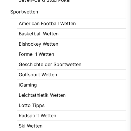
Sportwetten
American Football Wetten
Basketball Wetten
Eishockey Wetten
Formel 1 Wetten
Geschichte der Sportwetten
Golfsport Wetten
iGaming
Leichtathletik Wetten
Lotto Tipps
Radsport Wetten
Ski Wetten