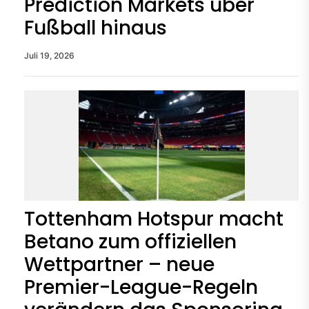
Prediction Markets über
Fußball hinaus
Juli 19, 2026
Tottenham Hotspur macht
Betano zum offiziellen
Wettpartner – neue
Premier-League-Regeln