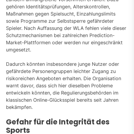
gehören Identitätsprüfungen, Alterskontrollen,
Maßnahmen gegen Spielsucht, Einzahlungslimits
sowie Programme zur Selbstsperre gefährdeter
Spieler. Nach Auffassung der WLA fehlen viele dieser
Schutzmechanismen bei zahlreichen Prediction-
Market-Plattformen oder werden nur eingeschränkt
umgesetzt.
Dadurch könnten insbesondere junge Nutzer oder
gefährdete Personengruppen leichter Zugang zu
risikoreichen Angeboten erhalten. Die Organisation
warnt davor, dass sich hier dieselben Probleme
entwickeln könnten, die Regulierungsbehörden im
klassischen Online-Glücksspiel bereits seit Jahren
bekämpfen.
Gefahr für die Integrität des
Sports