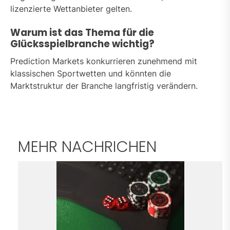
lizenzierte Wettanbieter gelten.
Warum ist das Thema für die
Glücksspielbranche wichtig?
Prediction Markets konkurrieren zunehmend mit
klassischen Sportwetten und könnten die
Marktstruktur der Branche langfristig verändern.
MEHR NACHRICHEN