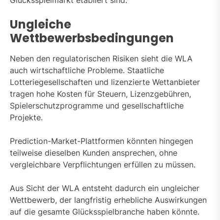
Ungleiche
Wettbewerbsbedingungen
Neben den regulatorischen Risiken sieht die WLA
auch wirtschaftliche Probleme. Staatliche
Lotteriegesellschaften und lizenzierte Wettanbieter
tragen hohe Kosten für Steuern, Lizenzgebühren,
Spielerschutzprogramme und gesellschaftliche
Projekte.
Prediction-Market-Plattformen könnten hingegen
teilweise dieselben Kunden ansprechen, ohne
vergleichbare Verpflichtungen erfüllen zu müssen.
Aus Sicht der WLA entsteht dadurch ein ungleicher
Wettbewerb, der langfristig erhebliche Auswirkungen
auf die gesamte Glücksspielbranche haben könnte.