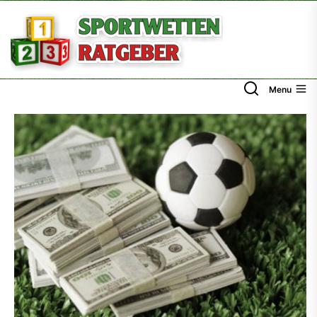
Skip
to
the
content
Menu