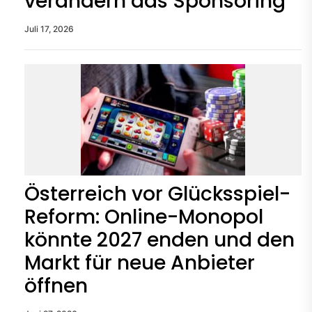
verändern das Sponsoring
Juli 17, 2026
Österreich vor Glücksspiel-
Reform: Online-Monopol
könnte 2027 enden und den
Markt für neue Anbieter
öffnen