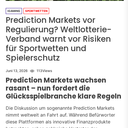
IGAMING
SPORTWETTEN
Prediction Markets vor
Regulierung? Weltlotterie-
Verband warnt vor Risiken
für Sportwetten und
Spielerschutz
Juni 13, 2026
113
Views
Prediction Markets wachsen
rasant – nun fordert die
Glücksspielbranche klare Regeln
Die Diskussion um sogenannte Prediction Markets
nimmt weltweit an Fahrt auf. Während Befürworter
diese Plattformen als innovative Finanzprodukte