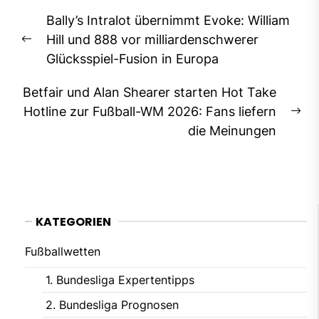
Beitragsnavigation
Bally’s Intralot übernimmt Evoke: William
Hill und 888 vor milliardenschwerer
Previous
Glücksspiel-Fusion in Europa
post:
Betfair und Alan Shearer starten Hot Take
Hotline zur Fußball-WM 2026: Fans liefern
Ne
die Meinungen
pos
KATEGORIEN
Fußballwetten
1. Bundesliga Expertentipps
2. Bundesliga Prognosen