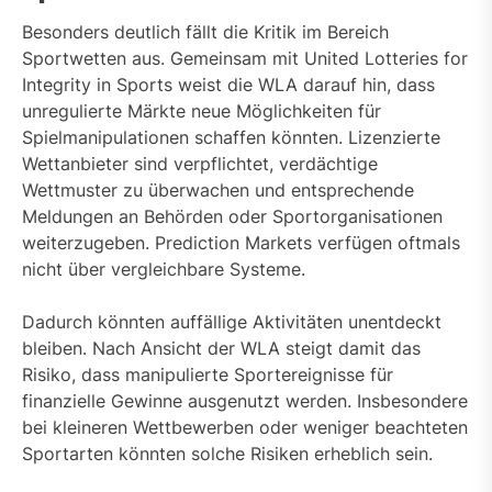
Besonders deutlich fällt die Kritik im Bereich
Sportwetten aus. Gemeinsam mit United Lotteries for
Integrity in Sports weist die WLA darauf hin, dass
unregulierte Märkte neue Möglichkeiten für
Spielmanipulationen schaffen könnten. Lizenzierte
Wettanbieter sind verpflichtet, verdächtige
Wettmuster zu überwachen und entsprechende
Meldungen an Behörden oder Sportorganisationen
weiterzugeben. Prediction Markets verfügen oftmals
nicht über vergleichbare Systeme.
Dadurch könnten auffällige Aktivitäten unentdeckt
bleiben. Nach Ansicht der WLA steigt damit das
Risiko, dass manipulierte Sportereignisse für
finanzielle Gewinne ausgenutzt werden. Insbesondere
bei kleineren Wettbewerben oder weniger beachteten
Sportarten könnten solche Risiken erheblich sein.