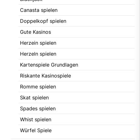
Canasta spielen
Doppelkopf spielen
Gute Kasinos
Herzein spielen
Herzeln spielen
Kartenspiele Grundlagen
Riskante Kasinospiele
Romme spielen
Skat spielen
Spades spielen
Whist spielen
Würfel Spiele