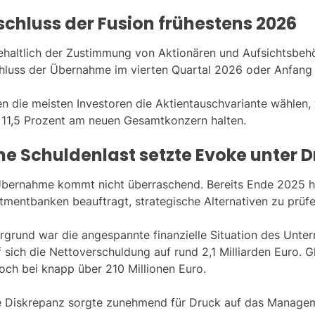
chluss der Fusion frühestens 2026
ehaltlich der Zustimmung von Aktionären und Aufsichtsbe
hluss der Übernahme im vierten Quartal 2026 oder Anfang
en die meisten Investoren die Aktientauschvariante wählen,
 11,5 Prozent am neuen Gesamtkonzern halten.
e Schuldenlast setzte Evoke unter 
Übernahme kommt nicht überraschend. Bereits Ende 2025 ha
tmentbanken beauftragt, strategische Alternativen zu prüfe
ergrund war die angespannte finanzielle Situation des Un
f sich die Nettoverschuldung auf rund 2,1 Milliarden Euro.
och bei knapp über 210 Millionen Euro.
e Diskrepanz sorgte zunehmend für Druck auf das Managem