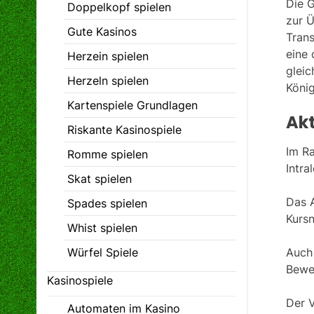
Die G
Doppelkopf spielen
zur 
Gute Kasinos
Trans
eine
Herzein spielen
gleic
Herzeln spielen
König
Kartenspiele Grundlagen
Akt
Riskante Kasinospiele
Im Ra
Romme spielen
Intra
Skat spielen
Das 
Spades spielen
Kursn
Whist spielen
Würfel Spiele
Auch
Bewe
Kasinospiele
Der V
Automaten im Kasino