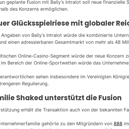
un geplante Fusion mit Bally’s Intralot soll neue finanzielle 
halb des Konzerns ermöglichen.
er Glücksspielriese mit globaler Re
Angaben von Bally’s Intralot würde die kombinierte Unter
und einen adressierbaren Gesamtmarkt von mehr als 48 Mil
ritischen Online-Casino-Segment würde der neue Konzern z
 im Bereich der Online-Sportwetten würde das Unternehme
erantwortlichen sehen insbesondere im Vereinigten Königr
trengeren Regulierung.
ilie Shaked unterstützt die Fusion
stützung erhält die Transaktion auch von der bekannten Fa
Unternehmerfamilie gehörte zu den Mitgründern von
888
im