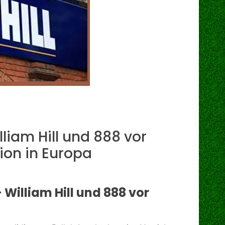
lliam Hill und 888 vor
ion in Europa
 William Hill und 888 vor