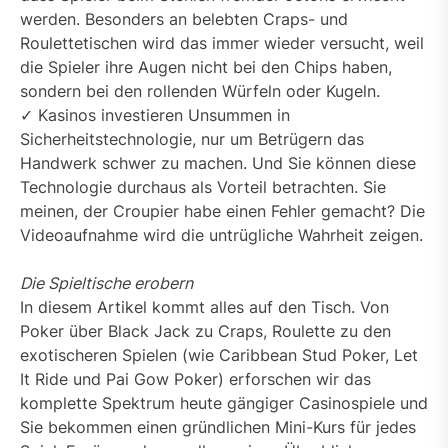
werden. Besonders an belebten Craps- und
Roulettetischen wird das immer wieder versucht, weil
die Spieler ihre Augen nicht bei den Chips haben,
sondern bei den rollenden Würfeln oder Kugeln.
✓ Kasinos investieren Unsummen in
Sicherheitstechnologie, nur um Betrügern das
Handwerk schwer zu machen. Und Sie können diese
Technologie durchaus als Vorteil betrachten. Sie
meinen, der Croupier habe einen Fehler gemacht? Die
Videoaufnahme wird die untrügliche Wahrheit zeigen.
Die Spieltische erobern
In diesem Artikel kommt alles auf den Tisch. Von
Poker über Black Jack zu Craps, Roulette zu den
exotischeren Spielen (wie Caribbean Stud Poker, Let
It Ride und Pai Gow Poker) erforschen wir das
komplette Spektrum heute gängiger Casinospiele und
Sie bekommen einen gründlichen Mini-Kurs für jedes