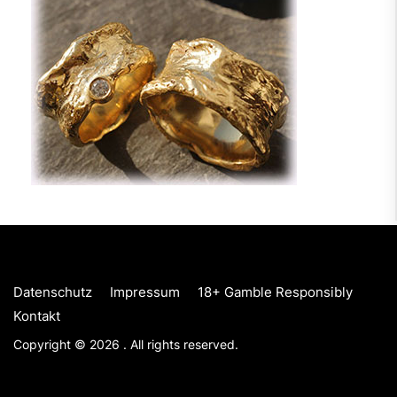
Datenschutz
Impressum
18+ Gamble Responsibly
Kontakt
Copyright © 2026
.
All rights reserved.