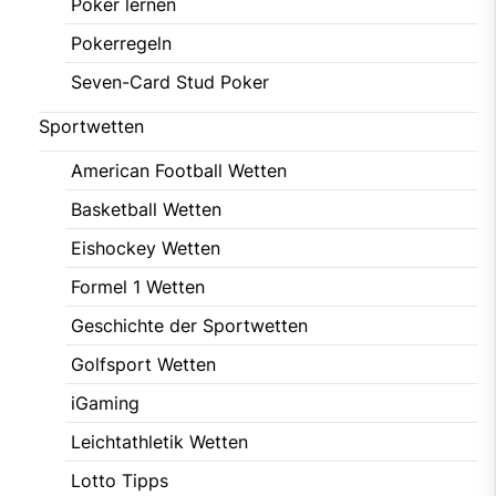
Poker lernen
Pokerregeln
Seven-Card Stud Poker
Sportwetten
American Football Wetten
Basketball Wetten
Eishockey Wetten
Formel 1 Wetten
Geschichte der Sportwetten
Golfsport Wetten
iGaming
Leichtathletik Wetten
Lotto Tipps