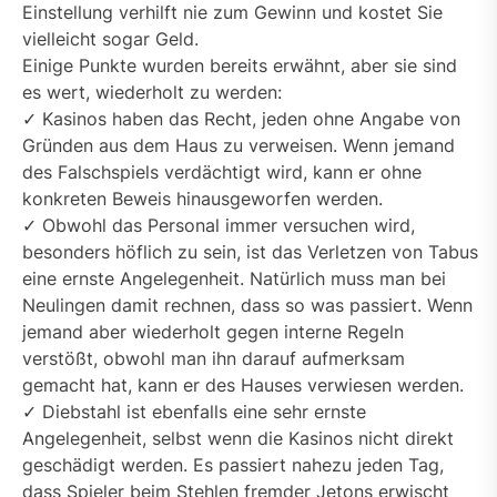
Einstellung verhilft nie zum Gewinn und kostet Sie
vielleicht sogar Geld.
Einige Punkte wurden bereits erwähnt, aber sie sind
es wert, wiederholt zu werden:
✓ Kasinos haben das Recht, jeden ohne Angabe von
Gründen aus dem Haus zu verweisen. Wenn jemand
des Falschspiels verdächtigt wird, kann er ohne
konkreten Beweis hinausgeworfen werden.
✓ Obwohl das Personal immer versuchen wird,
besonders höflich zu sein, ist das Verletzen von Tabus
eine ernste Angelegenheit. Natürlich muss man bei
Neulingen damit rechnen, dass so was passiert. Wenn
jemand aber wiederholt gegen interne Regeln
verstößt, obwohl man ihn darauf aufmerksam
gemacht hat, kann er des Hauses verwiesen werden.
✓ Diebstahl ist ebenfalls eine sehr ernste
Angelegenheit, selbst wenn die Kasinos nicht direkt
geschädigt werden. Es passiert nahezu jeden Tag,
dass Spieler beim Stehlen fremder Jetons erwischt