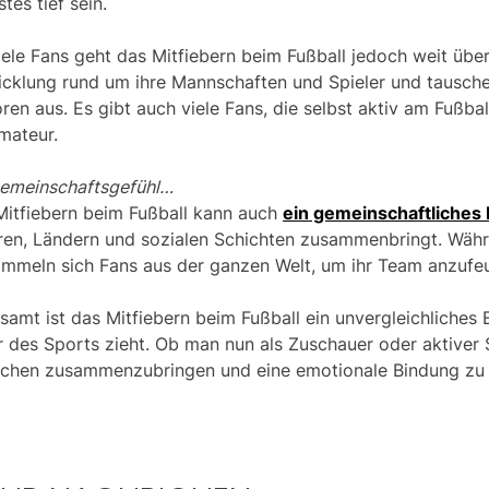
stes tief sein.
iele Fans geht das Mitfiebern beim Fußball jedoch weit über
cklung rund um ihre Mannschaften und Spieler und tausche
ren aus. Es gibt auch viele Fans, die selbst aktiv am Fußbal
mateur.
Gemeinschaftsgefühl…
Mitfiebern beim Fußball kann auch
ein gemeinschaftliches 
ren, Ländern und sozialen Schichten zusammenbringt. Währ
mmeln sich Fans aus der ganzen Welt, um ihr Team anzufeue
samt ist das Mitfiebern beim Fußball ein unvergleichliches E
r des Sports zieht. Ob man nun als Zuschauer oder aktiver Sp
chen zusammenzubringen und eine emotionale Bindung zu sc