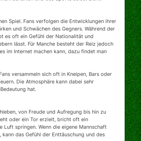
hen Spiel. Fans verfolgen die Entwicklungen ihrer
tärken und Schwächen des Gegners. Während der
 es oft ein Gefühl der Nationalität und
bern lässt. Für Manche besteht der Reiz jedoch
ies im Internet machen kann, dazu findet man
Fans versammeln sich oft in Kneipen, Bars oder
feuern. Die Atmosphäre kann dabei sehr
 Bedeutung hat.
hleben, von Freude und Aufregung bis hin zu
t oder ein Tor erzielt, bricht oft ein
ie Luft springen. Wenn die eigene Mannschaft
rt, kann das Gefühl der Enttäuschung und des