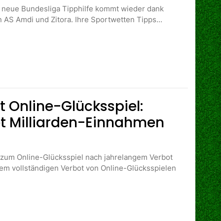
neue Bundesliga Tipphilfe kommt wieder dank
AS Amdi und Zitora. Ihre Sportwetten Tipps...
t Online-Glücksspiel:
et Milliarden-Einnahmen
 zum Online-Glücksspiel nach jahrelangem Verbot
dem vollständigen Verbot von Online-Glücksspielen