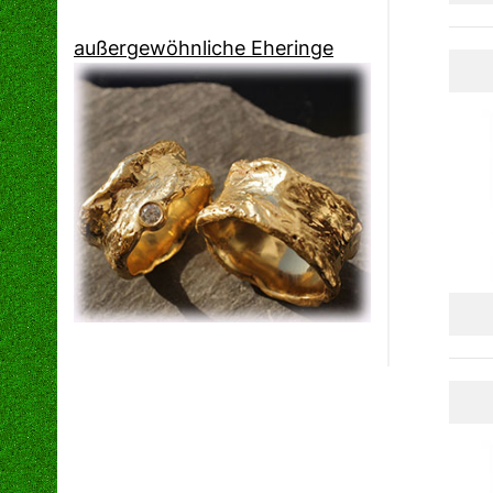
außergewöhnliche Eheringe