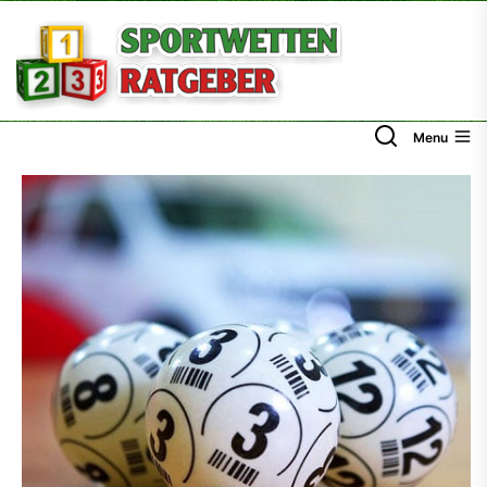
Skip
to
the
content
Menu