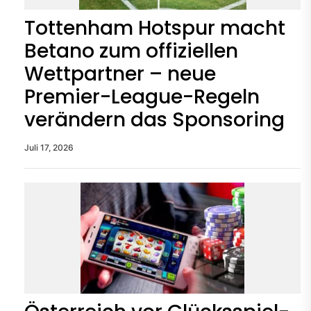
Tottenham Hotspur macht
Betano zum offiziellen
Wettpartner – neue
Premier-League-Regeln
verändern das Sponsoring
Juli 17, 2026