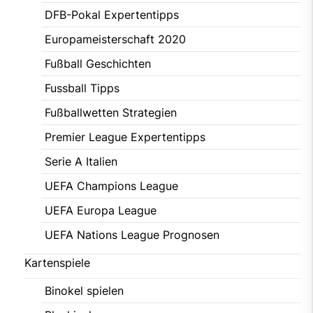
DFB-Pokal Expertentipps
Europameisterschaft 2020
Fußball Geschichten
Fussball Tipps
Fußballwetten Strategien
Premier League Expertentipps
Serie A Italien
UEFA Champions League
UEFA Europa League
UEFA Nations League Prognosen
Kartenspiele
Binokel spielen