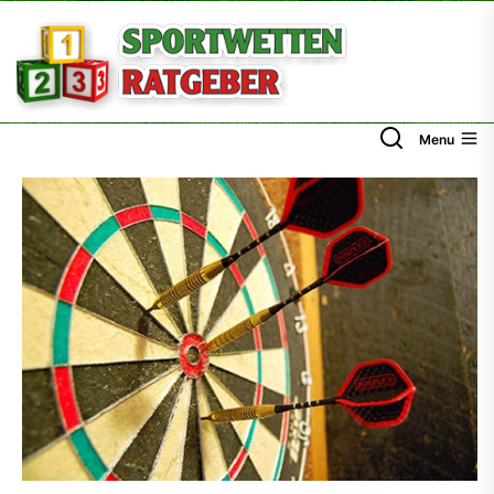
Skip
to
the
content
Menu