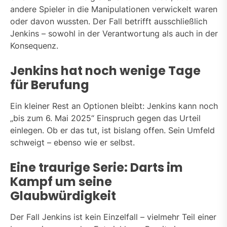
andere Spieler in die Manipulationen verwickelt waren
oder davon wussten. Der Fall betrifft ausschließlich
Jenkins – sowohl in der Verantwortung als auch in der
Konsequenz.
Jenkins hat noch wenige Tage
für Berufung
Ein kleiner Rest an Optionen bleibt: Jenkins kann noch
„bis zum 6. Mai 2025“ Einspruch gegen das Urteil
einlegen. Ob er das tut, ist bislang offen. Sein Umfeld
schweigt – ebenso wie er selbst.
Eine traurige Serie: Darts im
Kampf um seine
Glaubwürdigkeit
Der Fall Jenkins ist kein Einzelfall – vielmehr Teil einer