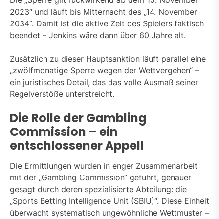
2023“ und läuft bis Mitternacht des „14. November
2034“. Damit ist die aktive Zeit des Spielers faktisch
beendet – Jenkins wäre dann über 60 Jahre alt.
Zusätzlich zu dieser Hauptsanktion läuft parallel eine
„zwölfmonatige Sperre wegen der Wettvergehen“ –
ein juristisches Detail, das das volle Ausmaß seiner
Regelverstöße unterstreicht.
Die Rolle der Gambling
Commission – ein
entschlossener Appell
Die Ermittlungen wurden in enger Zusammenarbeit
mit der „Gambling Commission“ geführt, genauer
gesagt durch deren spezialisierte Abteilung: die
„Sports Betting Intelligence Unit (SBIU)“. Diese Einheit
überwacht systematisch ungewöhnliche Wettmuster –