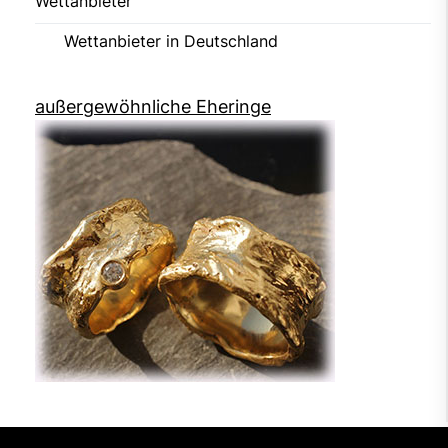
Wettanbieter
Wettanbieter in Deutschland
außergewöhnliche Eheringe