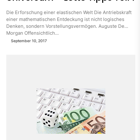
Die Erforschung einer elastischen Welt Die Antriebskraft
einer mathematischen Entdeckung ist nicht logisches
Denken, sondern Vorstellungsvermögen. Auguste De
Morgan Offensichtlich...
September 10, 2017