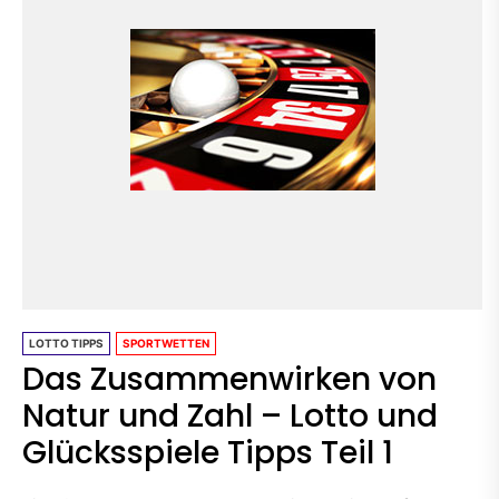
LOTTO TIPPS
SPORTWETTEN
Das Zusammenwirken von
Natur und Zahl – Lotto und
Glücksspiele Tipps Teil 1