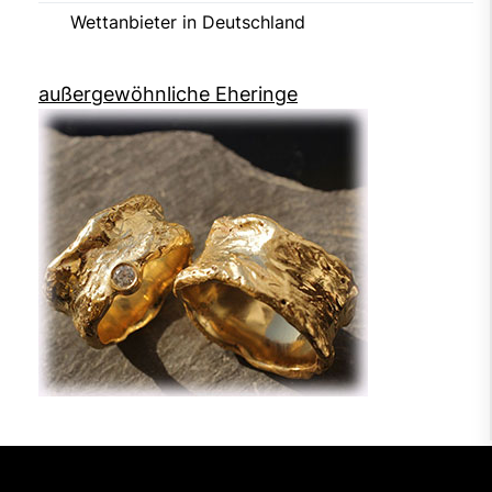
Wettanbieter in Deutschland
außergewöhnliche Eheringe