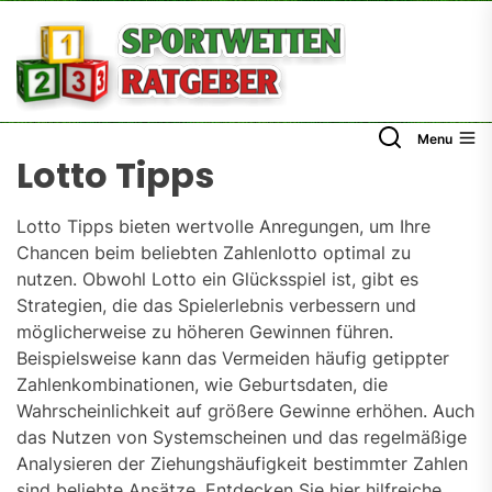
Skip
to
the
content
Menu
Lotto Tipps
Lotto Tipps bieten wertvolle Anregungen, um Ihre
Chancen beim beliebten Zahlenlotto optimal zu
nutzen. Obwohl Lotto ein Glücksspiel ist, gibt es
Strategien, die das Spielerlebnis verbessern und
möglicherweise zu höheren Gewinnen führen.
Beispielsweise kann das Vermeiden häufig getippter
Zahlenkombinationen, wie Geburtsdaten, die
Wahrscheinlichkeit auf größere Gewinne erhöhen. Auch
das Nutzen von Systemscheinen und das regelmäßige
Analysieren der Ziehungshäufigkeit bestimmter Zahlen
sind beliebte Ansätze. Entdecken Sie hier hilfreiche