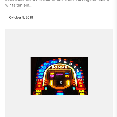
wir falten ein...
Oktober 5, 2018