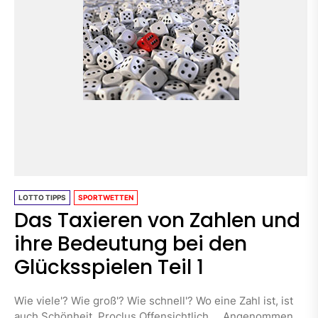
LOTTO TIPPS
SPORTWETTEN
Das Taxieren von Zahlen und
ihre Bedeutung bei den
Glücksspielen Teil 1
Wie viele'? Wie groß'? Wie schnell'? Wo eine Zahl ist, ist
auch Schönheit. Proclus Offensichtlich ... Angenommen,