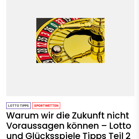
LOTTO TIPPS
SPORTWETTEN
Warum wir die Zukunft nicht
Voraussagen können – Lotto
und Glücksspiele Tipps Teil 2