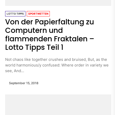
LOTTO TIPPS
SPORTWETTEN
Von der Papierfaltung zu
Computern und
flammenden Fraktalen –
Lotto Tipps Teil 1
Not chaos like together crushes and bruised, But, as the
world harmonious/y confused: Where order in variety we
see, And...
September 15, 2018