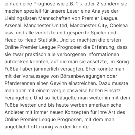
einfach eine Prognose wie z.B. 1, x oder 2 sondern sie
machen speziell für unsere Leser eine Analyse der
Lieblingslisten Mannschaften von Premier League.
Arsenal, Manchester United, Manchester City, Chelsea
usw. und alle verletzte und gesperrte Spieler und
Head to Head Statistik. Und so machten die ersten
Online Premier League Prognosen die Erfahrung, dass
sie zwar praktisch alle verborgenen Informationen
aufdecken konnten, auf die man sie ansetzte, im König
Fußball aber jämmerlich versagten. Eher konnte man
mit der Voraussage von Börsenbewegungen oder
Pferderennen einen Gewinn einstreichen. Dazu musste
man aber mit einem vergleichsweise hohen Einsatz
herangehen. Und so liebäugelte man weiterhin mit dem
Fußballwetten und bis heute werben amerikanische
Anbieter mit immer neuen Konzepten für ihre Art des
Online Premier League Prognosen, mit dem man
angeblich Lottokönig werden könnte.