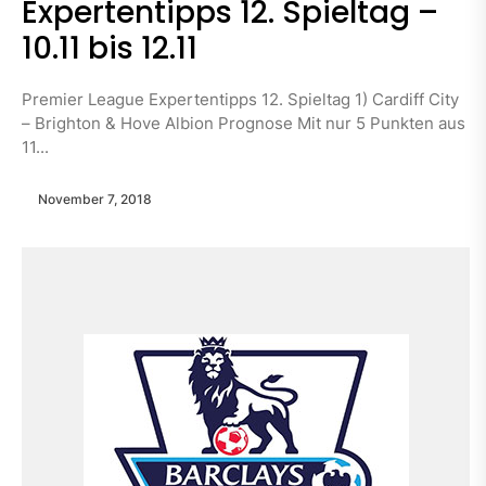
Expertentipps 12. Spieltag –
10.11 bis 12.11
Premier League Expertentipps 12. Spieltag 1) Cardiff City
– Brighton & Hove Albion Prognose Mit nur 5 Punkten aus
11...
November 7, 2018