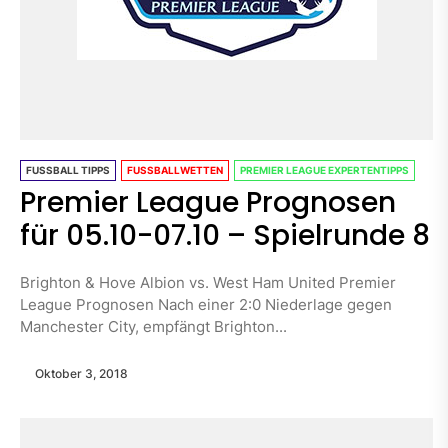
FUSSBALL TIPPS
FUSSBALLWETTEN
PREMIER LEAGUE EXPERTENTIPPS
Premier League Prognosen
für 05.10-07.10 – Spielrunde 8
Brighton & Hove Albion vs. West Ham United Premier
League Prognosen Nach einer 2:0 Niederlage gegen
Manchester City, empfängt Brighton...
Oktober 3, 2018