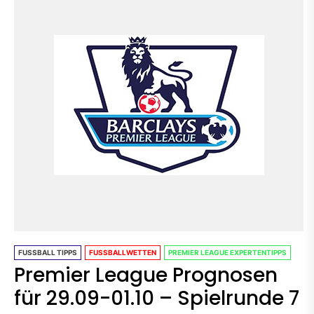
FUSSBALL TIPPS
FUSSBALLWETTEN
PREMIER LEAGUE EXPERTENTIPPS
Premier League Prognosen
für 29.09-01.10 – Spielrunde 7