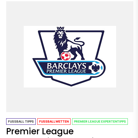
FUSSBALL TIPPS
FUSSBALLWETTEN
PREMIER LEAGUE EXPERTENTIPPS
Premier League