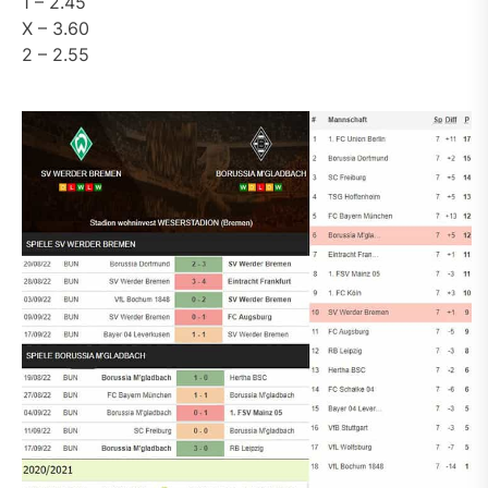
1 – 2.45
X – 3.60
2 – 2.55