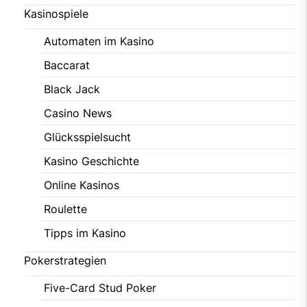
Kasinospiele
Automaten im Kasino
Baccarat
Black Jack
Casino News
Glücksspielsucht
Kasino Geschichte
Online Kasinos
Roulette
Tipps im Kasino
Pokerstrategien
Five-Card Stud Poker