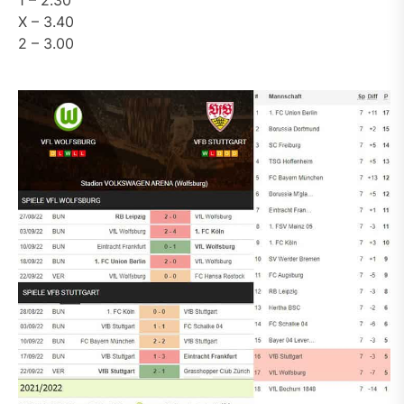
1 – 2.30
X – 3.40
2 – 3.00