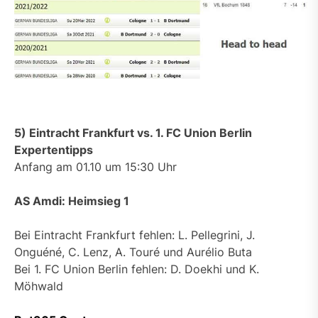
5) Eintracht Frankfurt vs. 1. FC Union Berlin
Expertentipps
Anfang am 01.10 um 15:30 Uhr
AS Amdi: Heimsieg 1
Bei Eintracht Frankfurt fehlen: L. Pellegrini, J.
Onguéné, C. Lenz, A. Touré und Aurélio Buta
Bei 1. FC Union Berlin fehlen: D. Doekhi und K.
Möhwald