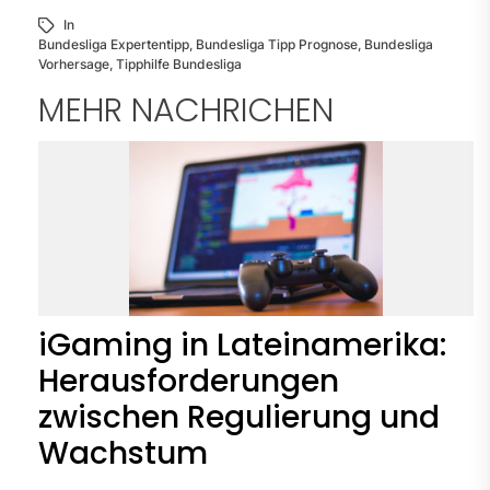
In
Bundesliga Expertentipp
,
Bundesliga Tipp Prognose
,
Bundesliga
Vorhersage
,
Tipphilfe Bundesliga
MEHR NACHRICHEN
iGaming in Lateinamerika:
Herausforderungen
zwischen Regulierung und
Wachstum