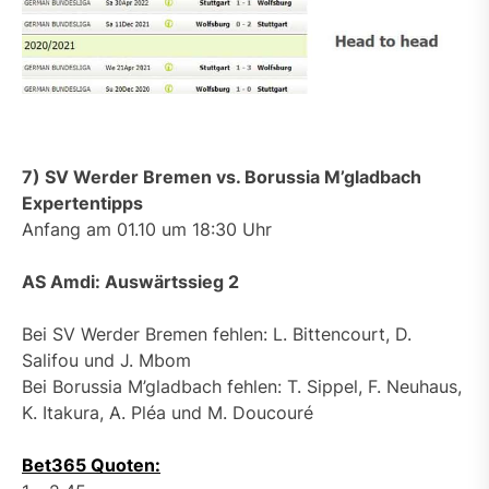
7) SV Werder Bremen vs. Borussia M’gladbach
Expertentipps
Anfang am 01.10 um 18:30 Uhr
AS Amdi: Auswärtssieg 2
Bei SV Werder Bremen fehlen: L. Bittencourt, D.
Salifou und J. Mbom
Bei Borussia M’gladbach fehlen: T. Sippel, F. Neuhaus,
K. Itakura, A. Pléa und M. Doucouré
Bet365 Quoten: