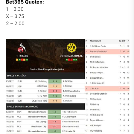
Bet365 Quoten:
1 – 3.30
X – 3.75
2 – 2.00