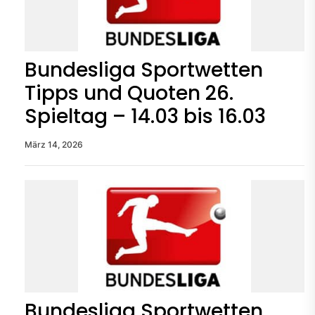
Bundesliga Sportwetten
Tipps und Quoten 26.
Spieltag – 14.03 bis 16.03
März 14, 2026
Bundesliga Sportwetten