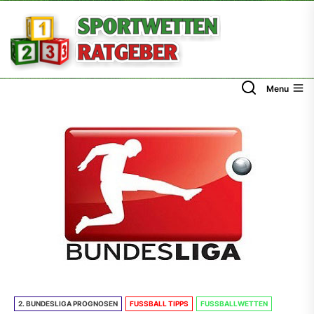
Skip
to
the
content
Menu
2. BUNDESLIGA PROGNOSEN
FUSSBALL TIPPS
FUSSBALLWETTEN