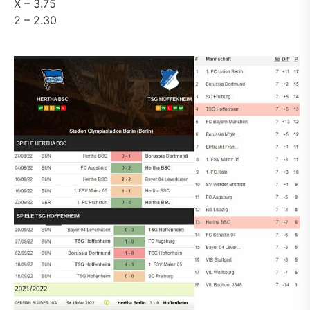
X – 3.75
2 – 2.30