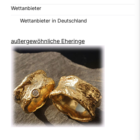
Wettanbieter
Wettanbieter in Deutschland
außergewöhnliche Eheringe