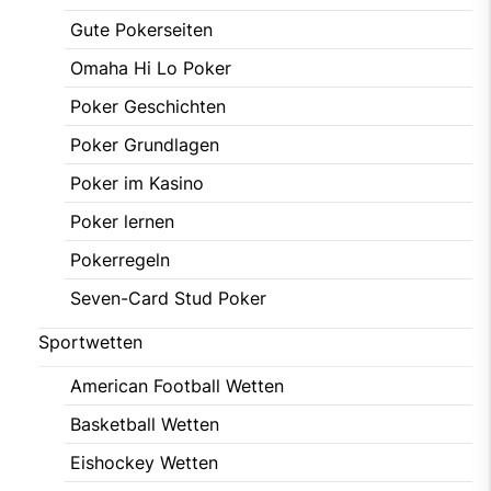
Gute Pokerseiten
Omaha Hi Lo Poker
Poker Geschichten
Poker Grundlagen
Poker im Kasino
Poker lernen
Pokerregeln
Seven-Card Stud Poker
Sportwetten
American Football Wetten
Basketball Wetten
Eishockey Wetten