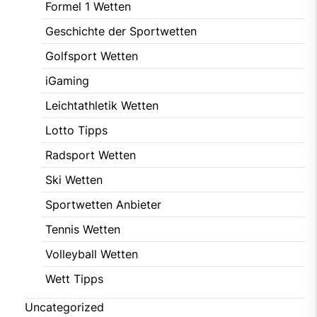
Formel 1 Wetten
Geschichte der Sportwetten
Golfsport Wetten
iGaming
Leichtathletik Wetten
Lotto Tipps
Radsport Wetten
Ski Wetten
Sportwetten Anbieter
Tennis Wetten
Volleyball Wetten
Wett Tipps
Uncategorized