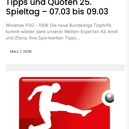
Tipps und Quoten 25.
Spieltag – 07.03 bis 09.03
Winamax PSG - 100€ Die neue Bundesliga Tipphilfe
kommt wieder dank unserer Wetten-Experten AS Amdi
und Zitora. Ihre Sportwetten Tipps...
März 7, 2026