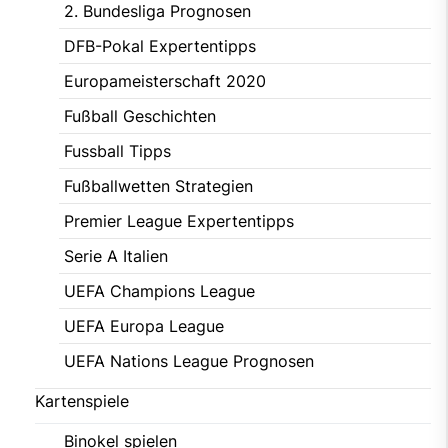
2. Bundesliga Prognosen
DFB-Pokal Expertentipps
Europameisterschaft 2020
Fußball Geschichten
Fussball Tipps
Fußballwetten Strategien
Premier League Expertentipps
Serie A Italien
UEFA Champions League
UEFA Europa League
UEFA Nations League Prognosen
Kartenspiele
Binokel spielen