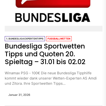
1. BUNDESLIGA EXPERTENTIPPS
FUSSBALLWETTEN
Bundesliga Sportwetten
Tipps und Quoten 20.
Spieltag – 31.01 bis 02.02
Winamax PSG - 100€ Die neue Bundesliga Tipphilfe
kommt wieder dank unserer Wetten-Experten AS Amdi
und Zitora. Ihre Sportwetten Tipps...
Januar 31, 2026