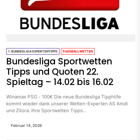
1. BUNDESLIGA EXPERTENTIPPS
FUSSBALLWETTEN
Bundesliga Sportwetten
Tipps und Quoten 22.
Spieltag – 14.02 bis 16.02
Winamax PSG - 100€ Die neue Bundesliga Tipphilfe
kommt wieder dank unserer Wetten-Experten AS Amdi
und Zitora. Ihre Sportwetten Tipps...
Februar 14, 2026