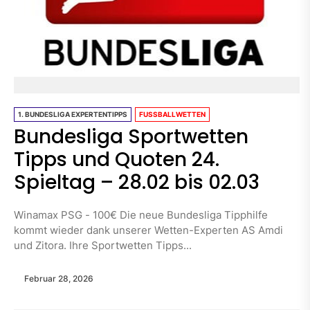
1. BUNDESLIGA EXPERTENTIPPS
FUSSBALLWETTEN
Bundesliga Sportwetten
Tipps und Quoten 24.
Spieltag – 28.02 bis 02.03
Winamax PSG - 100€ Die neue Bundesliga Tipphilfe
kommt wieder dank unserer Wetten-Experten AS Amdi
und Zitora. Ihre Sportwetten Tipps...
Februar 28, 2026