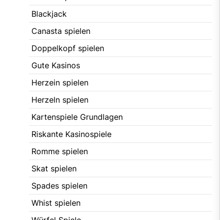
Blackjack
Canasta spielen
Doppelkopf spielen
Gute Kasinos
Herzein spielen
Herzeln spielen
Kartenspiele Grundlagen
Riskante Kasinospiele
Romme spielen
Skat spielen
Spades spielen
Whist spielen