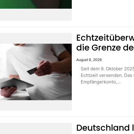
Echtzeitüber
die Grenze de
August 6, 2026
Seit dem 9. Oktober 20
Echtzeit versenden. Das
Empfängerkonto,...
Deutschland l