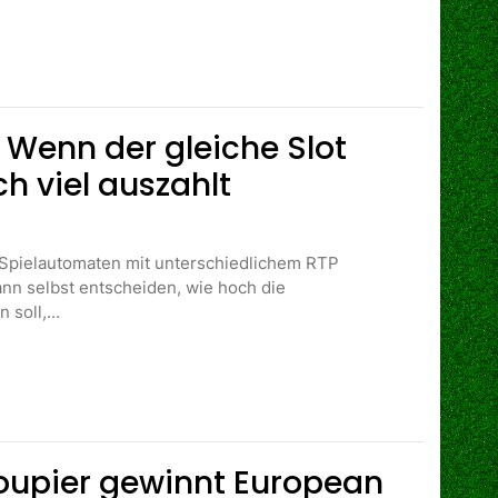
: Wenn der gleiche Slot
ch viel auszahlt
d Spielautomaten mit unterschiedlichem RTP
ann selbst entscheiden, wie hoch die
soll,...
oupier gewinnt European