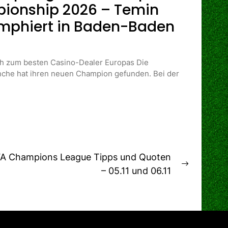
ionship 2026 – Temin
umphiert in Baden-Baden
ch zum besten Casino-Dealer Europas Die
che hat ihren neuen Champion gefunden. Bei der
A Champions League Tipps und Quoten
Next
– 05.11 und 06.11
post: