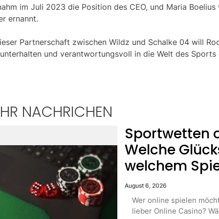
nahm im Juli 2023 die Position des CEO, und Maria Boelius
er ernannt.
ieser Partnerschaft zwischen Wildz und Schalke 04 will Ro
unterhalten und verantwortungsvoll in die Welt des Sports 
HR NACHRICHEN
Sportwetten 
Welche Glück
welchem Spie
August 6, 2026
Wer online spielen möcht
lieber Online Casino? Wä