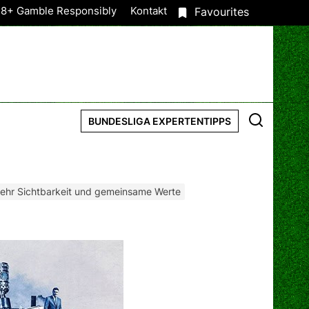
18+ Gamble Responsibly
Kontakt
Favourites
BUNDESLIGA EXPERTENTIPPS
mehr Sichtbarkeit und gemeinsame Werte