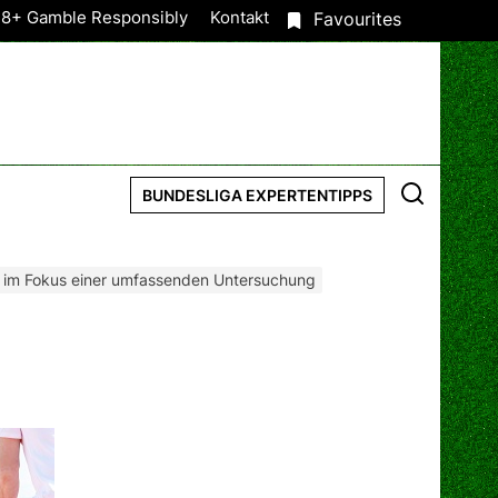
18+ Gamble Responsibly
Kontakt
Favourites
BUNDESLIGA EXPERTENTIPPS
c im Fokus einer umfassenden Untersuchung