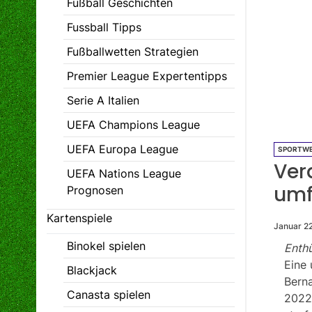
Fußball Geschichten
Fussball Tipps
Fußballwetten Strategien
Premier League Expertentipps
Serie A Italien
UEFA Champions League
UEFA Europa League
SPORTW
Ver
UEFA Nations League
umf
Prognosen
Kartenspiele
Januar 2
Binokel spielen
Enthü
Eine
Blackjack
Berna
Canasta spielen
2022 