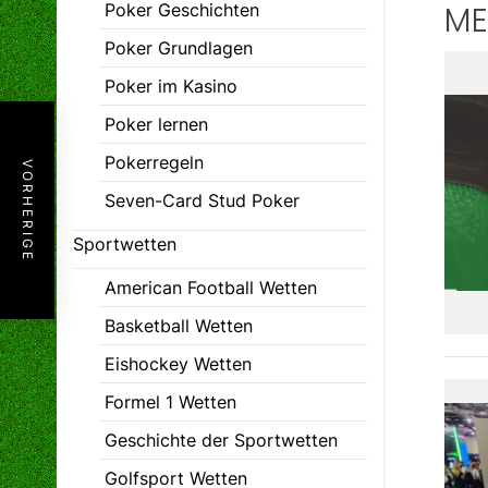
ME
Poker Geschichten
Poker Grundlagen
Poker im Kasino
Poker lernen
Pokerregeln
VORHERIGE
Seven-Card Stud Poker
Sportwetten
American Football Wetten
Basketball Wetten
Eishockey Wetten
Formel 1 Wetten
Geschichte der Sportwetten
Golfsport Wetten