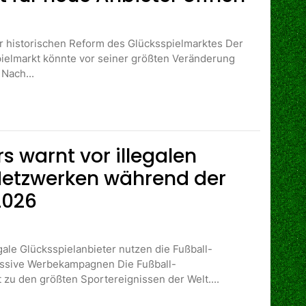
er historischen Reform des Glücksspielmarktes Der
pielmarkt könnte vor seiner größten Veränderung
 Nach...
s warnt vor illegalen
Netzwerken während der
2026
egale Glücksspielanbieter nutzen die Fußball-
assive Werbekampagnen Die Fußball-
 zu den größten Sportereignissen der Welt....