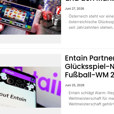
Juni 27, 2026
Österreich steht vor ein
österreichische Glückss
seit Jahrzehnten stehen.
Entain Partner
Glücksspiel-
Fußball-WM 
Juni 25, 2026
Entain schlägt Alarm: Ill
Weltmeisterschaft für m
Weltmeisterschaft gehört