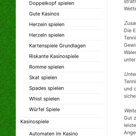
straf
Doppelkopf spielen
Wett
Gute Kasinos
Zusa
Herzein spielen
Die E
Herzeln spielen
Tenn
Gewi
Kartenspiele Grundlagen
Wales
Riskante Kasinospiele
unter
Romme spielen
Unter
Skat spielen
Tenni
Spades spielen
und d
siche
Whist spielen
Würfel Spiele
Weite
Gut z
Kasinospiele
leist
Angel
Automaten im Kasino