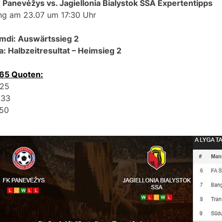
 Panevėžys vs. Jagiellonia Bialystok SSA Expertentipps
ng am 23.07 um 17:30 Uhr
mdi: Auswärtssieg 2
a: Halbzeitresultat – Heimsieg 2
65 Quoten:
.25
.33
.50