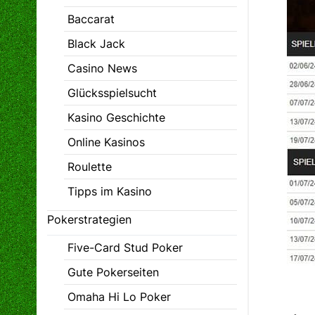
Baccarat
Black Jack
Casino News
Glücksspielsucht
Kasino Geschichte
Online Kasinos
Roulette
Tipps im Kasino
Pokerstrategien
Five-Card Stud Poker
Gute Pokerseiten
Omaha Hi Lo Poker