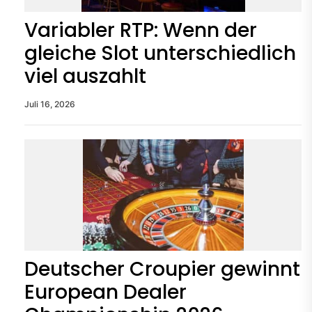
Variabler RTP: Wenn der
gleiche Slot unterschiedlich
viel auszahlt
Juli 16, 2026
Deutscher Croupier gewinnt
European Dealer