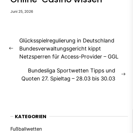
Juni 25, 2026
Beitragsnavigation
Glücksspielregulierung in Deutschland
Bundesverwaltungsgericht kippt
Previous
Netzsperren für Access-Provider – GGL
post:
Bundesliga Sportwetten Tipps und
Ne
Quoten 27. Spieltag – 28.03 bis 30.03
pos
KATEGORIEN
Fußballwetten