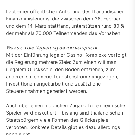
Laut einer öffentlichen Anhörung des thailändischen
Finanzministeriums, die zwischen dem 28. Februar
und dem 14. März stattfand, unterstützen rund 80 %
der mehr als 70.000 Teilnehmenden das Vorhaben.
Was sich die Regierung davon verspricht
Mit der Einführung legaler Casino-Komplexe verfolgt
die Regierung mehrere Ziele: Zum einen will man
illegalem Glücksspiel den Boden entziehen, zum
anderen sollen neue Touristenströme angezogen,
Investitionen angekurbelt und zusätzliche
Steuereinnahmen generiert werden.
Auch über einen möglichen Zugang für einheimische
Spieler wird diskutiert – bislang sind thailändischen
Staatsbürgern viele Formen des Glücksspiels
verboten. Konkrete Details gibt es dazu allerdings
noch nicht.