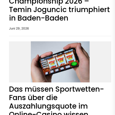
Championship 2026 –
Temin Joguncic triumphiert
in Baden-Baden
Juni 29, 2026
Das müssen Sportwetten-
Fans über die
Auszahlungsquote im
Online-Casino wissen