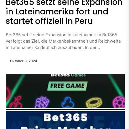
Bet365 setzt seine Expansion
in Lateinamerika fort und
startet offiziell in Peru
Bet365 setzt seine Expansion in Lateinamerika Bet365
verfolgt das Ziel, die Markenbekanntheit und Reichweite
in Lateinamerika deutlich auszubauen. In der...
Oktober 8, 2024