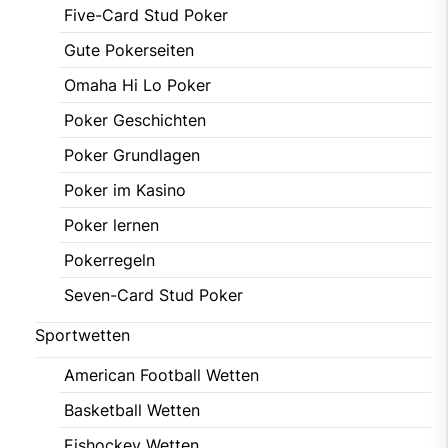
Five-Card Stud Poker
Gute Pokerseiten
Omaha Hi Lo Poker
Poker Geschichten
Poker Grundlagen
Poker im Kasino
Poker lernen
Pokerregeln
Seven-Card Stud Poker
Sportwetten
American Football Wetten
Basketball Wetten
Eishockey Wetten