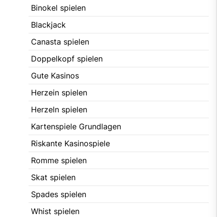
Binokel spielen
Blackjack
Canasta spielen
Doppelkopf spielen
Gute Kasinos
Herzein spielen
Herzeln spielen
Kartenspiele Grundlagen
Riskante Kasinospiele
Romme spielen
Skat spielen
Spades spielen
Whist spielen