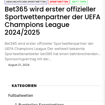
GESCHICHTE DER SPORTWETTEN
SPORTWETTEN
WETT TIPPS
Bet365 wird erster offizieller
Sportwettenpartner der UEFA
Champions League
2024/2025
Bet365 wird erster offizieller Sportwettenpartner der
UEFA Champions League Der weltweit bekannte
Sportwettenanbieter bet365 hat einen bahnbrechenden
Sponsoringvertrag mit der...
August 21, 2024
KATEGORIEN
Fußballwetten
1. Bundesliga Expertentipps