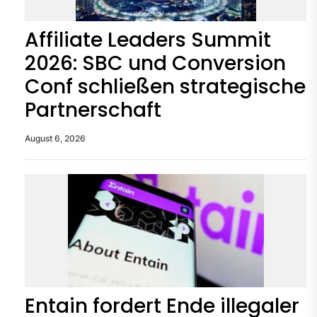
Affiliate Leaders Summit
2026: SBC und Conversion
Conf schließen strategische
Partnerschaft
August 6, 2026
Entain fordert Ende illegaler