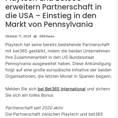
erweitern Partnerschaft in
die USA – Einstieg in den
Markt von Pennsylvania
Oktober 11, 2024
296
Views
Playtech hat seine bereits bestehende Partnerschaft
mit bet365 gestärkt, indem die beiden Unternehmen
ihre Zusammenarbeit in den US-Bundesstaat
Pennsylvania ausgeweitet haben. Diese Ankündigung
folgt auf eine große europäische Initiative der beiden
Organisationen, die letzten Monat in Spanien begann.
Melden Sie sich
bei Bet365 International
und sichern
Sie sich ein tolles Bonus
Partnerschaft seit 2020 aktiv
Die Partnerschaft zwischen Playtech und bet365