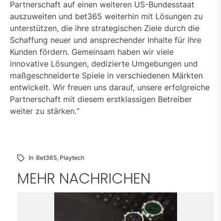
Partnerschaft auf einen weiteren US-Bundesstaat
auszuweiten und bet365 weiterhin mit Lösungen zu
unterstützen, die ihre strategischen Ziele durch die
Schaffung neuer und ansprechender Inhalte für ihre
Kunden fördern. Gemeinsam haben wir viele
innovative Lösungen, dedizierte Umgebungen und
maßgeschneiderte Spiele in verschiedenen Märkten
entwickelt. Wir freuen uns darauf, unsere erfolgreiche
Partnerschaft mit diesem erstklassigen Betreiber
weiter zu stärken.“
In
Bet365
,
Playtech
MEHR NACHRICHEN