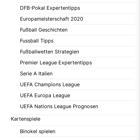
DFB-Pokal Expertentipps
Europameisterschaft 2020
Fußball Geschichten
Fussball Tipps
Fußballwetten Strategien
Premier League Expertentipps
Serie A Italien
UEFA Champions League
UEFA Europa League
UEFA Nations League Prognosen
Kartenspiele
Binokel spielen