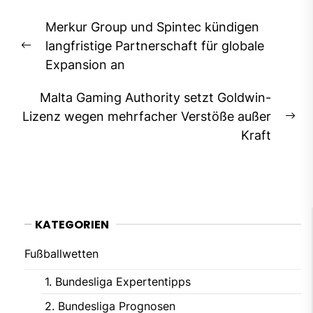
Beitragsnavigation
Merkur Group und Spintec kündigen
langfristige Partnerschaft für globale
Previous
Expansion an
post:
Malta Gaming Authority setzt Goldwin-
Lizenz wegen mehrfacher Verstöße außer
Ne
Kraft
pos
KATEGORIEN
Fußballwetten
1. Bundesliga Expertentipps
2. Bundesliga Prognosen