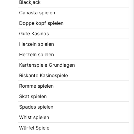
Blackjack
Canasta spielen
Doppelkopf spielen
Gute Kasinos
Herzein spielen
Herzeln spielen
Kartenspiele Grundlagen
Riskante Kasinospiele
Romme spielen
Skat spielen
Spades spielen
Whist spielen
Würfel Spiele