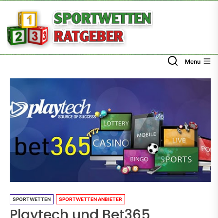
Skip
to
the
content
Menu
SPORTWETTEN
SPORTWETTEN ANBIETER
Playtech und Bet365