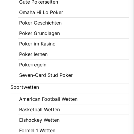
Gute Pokerseiten
Omaha Hi Lo Poker
Poker Geschichten
Poker Grundlagen
Poker im Kasino
Poker lernen
Pokerregeln
Seven-Card Stud Poker
Sportwetten
American Football Wetten
Basketball Wetten
Eishockey Wetten
Formel 1 Wetten