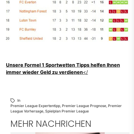
Unsere Formel 1 Sportwetten Tipps helfen Ihnen
immer wieder Geld zu verdienen
</
In
Premier League Expertentipp
,
Premier League Prognose
,
Premier
League Vorhersage
,
Spielplan Premier League
MEHR NACHRICHEN