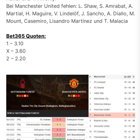
Bei Manchester United fehlen: L. Shaw, S. Amrabat, A.
Martial, H. Maguire, V. Lindelöf, J. Sancho, A. Diallo, M.
Mount, Casemiro, Lisandro Martínez und T. Malacia
Bet365 Quoten:
1 – 3.10
X – 3.60
2 – 2.20