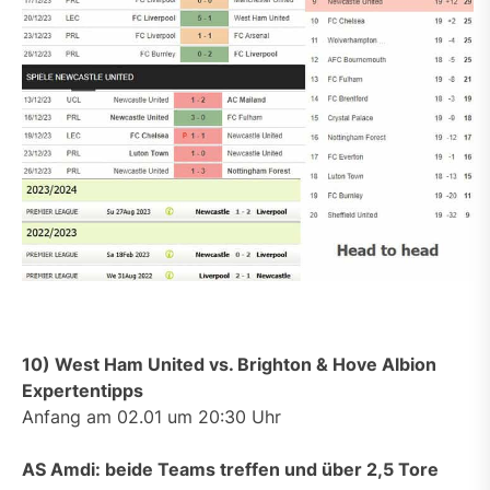
10) West Ham United vs. Brighton & Hove Albion
Expertentipps
Anfang am 02.01 um 20:30 Uhr
AS Amdi: beide Teams treffen und über 2,5 Tore