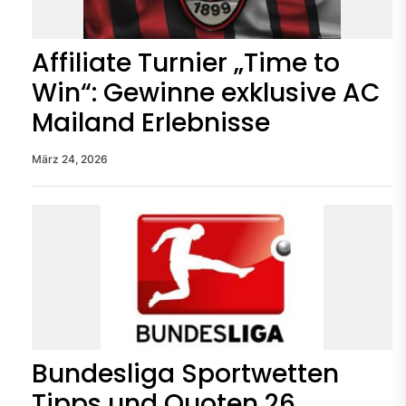
Affiliate Turnier „Time to
Win“: Gewinne exklusive AC
Mailand Erlebnisse
März 24, 2026
Bundesliga Sportwetten
Tipps und Quoten 26.