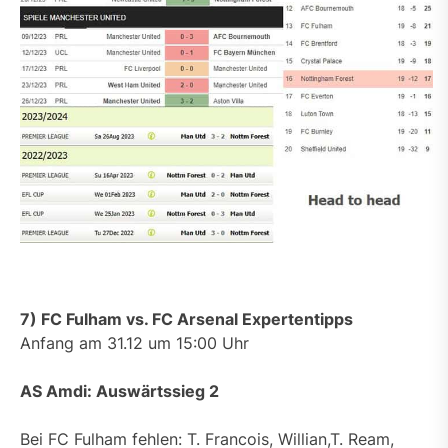
7) FC Fulham vs. FC Arsenal Expertentipps
Anfang am 31.12 um 15:00 Uhr
AS Amdi: Auswärtssieg 2
Bei FC Fulham fehlen: T. Francois, Willian,T. Ream,