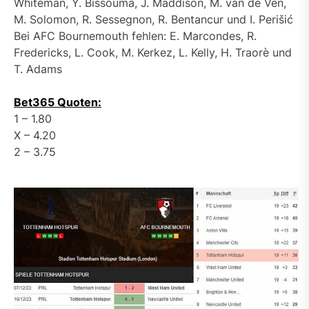
Whiteman, Y. Bissouma, J. Maddison, M. van de Ven,
M. Solomon, R. Sessegnon, R. Bentancur und I. Perišić
Bei AFC Bournemouth fehlen: E. Marcondes, R.
Fredericks, L. Cook, M. Kerkez, L. Kelly, H. Traorè und
T. Adams
Bet365 Quoten:
1 – 1.80
X – 4.20
2 – 3.75