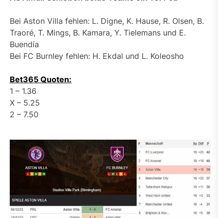
Bei Aston Villa fehlen: L. Digne, K. Hause, R. Olsen, B.
Traoré, T. Mings, B. Kamara, Y. Tielemans und E.
Buendía
Bei FC Burnley fehlen: H. Ekdal und L. Koleosho
Bet365 Quoten:
1 – 1.36
X – 5.25
2 – 7.50