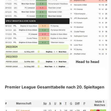
Premier League Gesamttabelle nach 20. Spieltagen