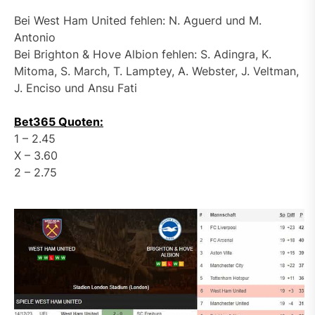
Bei West Ham United fehlen: N. Aguerd und M.
Antonio
Bei Brighton & Hove Albion fehlen: S. Adingra, K.
Mitoma, S. March, T. Lamptey, A. Webster, J. Veltman,
J. Enciso und Ansu Fati
Bet365 Quoten:
1 – 2.45
X – 3.60
2 – 2.75