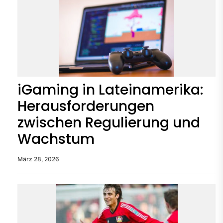
iGaming in Lateinamerika:
Herausforderungen
zwischen Regulierung und
Wachstum
März 28, 2026