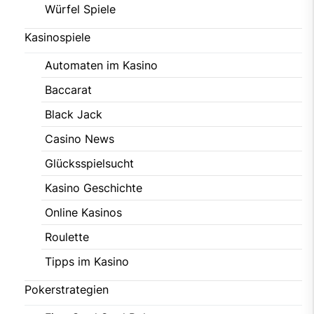
Würfel Spiele
Kasinospiele
Automaten im Kasino
Baccarat
Black Jack
Casino News
Glücksspielsucht
Kasino Geschichte
Online Kasinos
Roulette
Tipps im Kasino
Pokerstrategien