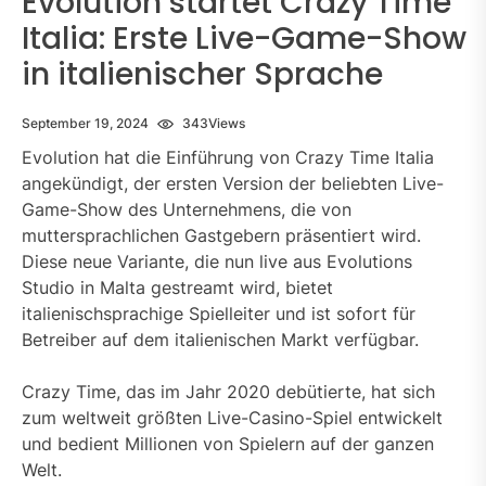
Evolution startet Crazy Time
Italia: Erste Live-Game-Show
in italienischer Sprache
September 19, 2024
343
Views
Evolution hat die Einführung von Crazy Time Italia
angekündigt, der ersten Version der beliebten Live-
Game-Show des Unternehmens, die von
muttersprachlichen Gastgebern präsentiert wird.
Diese neue Variante, die nun live aus Evolutions
Studio in Malta gestreamt wird, bietet
italienischsprachige Spielleiter und ist sofort für
Betreiber auf dem italienischen Markt verfügbar.
Crazy Time, das im Jahr 2020 debütierte, hat sich
zum weltweit größten Live-Casino-Spiel entwickelt
und bedient Millionen von Spielern auf der ganzen
Welt.