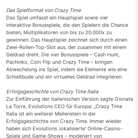
Das Spielformat von Crazy Time
Das Spiel umfasst ein Hauptspiel sowie vier
interaktive Bonusspiele, die den Spielern die Chance
bieten, Multiplikatoren von bis zu 20.000x zu
gewinnen. Das Hauptspiel zeichnet sich durch einen
Zwei-Rollen-Top-Slot aus, der zusammen mit einem
Geldrad dreht. Die vier Bonusspiele – Cash Hunt,
Pachinko, Coin Flip und Crazy Time – bringen
Abwechslung ins Spiel, indem sie Elemente wie eine
Schießbude und ein virtuelles Geldrad integrieren.
Erfolgsgeschichte von Crazy Time Italia
Zur Einführung der italienischen Version sagte Gionata
La Torre, Evolutions CEO für Europa: „Crazy Time
Italia ist ein weiterer Meilenstein in der
Erfolgsgeschichte von Crazy Time. Immer wieder
haben sich Evolutions ‚lokalisierte‘ Online-Casino-
Spiele und Game-Shows – moderiert von