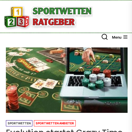
Skip
to
the
content
Menu
SPORTWETTEN
SPORTWETTEN ANBIETER