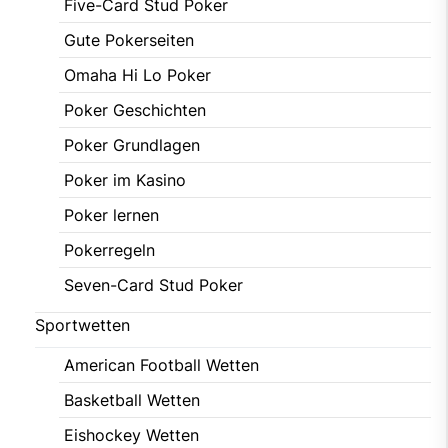
Five-Card Stud Poker
Gute Pokerseiten
Omaha Hi Lo Poker
Poker Geschichten
Poker Grundlagen
Poker im Kasino
Poker lernen
Pokerregeln
Seven-Card Stud Poker
Sportwetten
American Football Wetten
Basketball Wetten
Eishockey Wetten