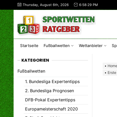
Skip
Thursday, August 6th, 2026
6:58:30 PM
to
the
content
Startseite
Fußballwetten
Wettanbieter
Sp
KATEGORIEN
Hom
Fußballwetten
Erste
1. Bundesliga Expertentipps
2. Bundesliga Prognosen
DFB-Pokal Expertentipps
Europameisterschaft 2020