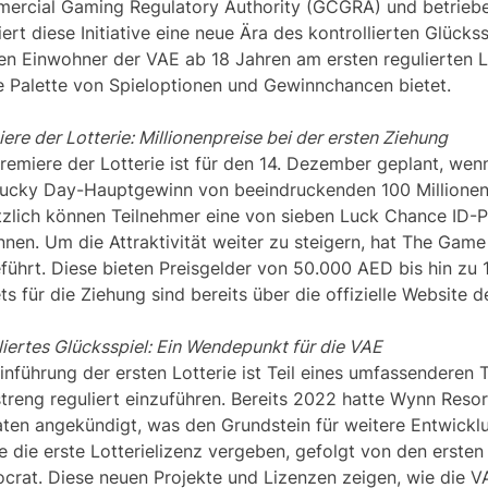
ercial Gaming Regulatory Authority (GCGRA) und betriebe
ert diese Initiative eine neue Ära des kontrollierten Glück
en Einwohner der VAE ab 18 Jahren am ersten regulierten 
e Palette von Spieloptionen und Gewinnchancen bietet.
ere der Lotterie: Millionenpreise bei der ersten Ziehung
remiere der Lotterie ist für den 14. Dezember geplant, wenn
Lucky Day-Hauptgewinn von beeindruckenden 100 Millionen 
tzlich können Teilnehmer eine von sieben Luck Chance ID-
nen. Um die Attraktivität weiter zu steigern, hat The Gam
führt. Diese bieten Preisgelder von 50.000 AED bis hin zu 
ts für die Ziehung sind bereits über die offizielle Website d
iertes Glücksspiel: Ein Wendepunkt für die VAE
inführung der ersten Lotterie ist Teil eines umfassenderen 
treng reguliert einzuführen. Bereits 2022 hatte Wynn Resort
ten angekündigt, was den Grundstein für weitere Entwicklun
 die erste Lotterielizenz vergeben, gefolgt von den erste
ocrat. Diese neuen Projekte und Lizenzen zeigen, wie die V