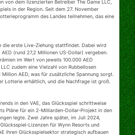
n von dem lizenzierten Betreiber The Game LLC,
sspiels in der Region. Seit dem 27. November
Lotterieprogramm des Landes teilnehmen, das eine
 die erste Live-Ziehung stattfindet. Dabei wird
AED (rund 27,2 Millionen US-Dollar) vergeben.
Prämien im Wert von jeweils 100.000 AED
e LLC zudem eine Vielzahl von Rubbellosen
1 Million AED, was für zusätzliche Spannung sorgt.
er Lotterie erhältlich, und die Nachfrage ist groß.
Trends in den VAE, das Glücksspiel schrittweise
s Pläne für ein 2-Milliarden-Dollar-Projekt in den
gen legte. Zwei Jahre später, im Juli 2024,
n Glücksspiel-Lizenzen für Wynn Resorts und
AE ihren Glücksspielsektor strategisch aufbauen