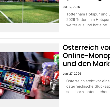
Juli 17, 2026
Tottenham Hotspur und Be
2029 Tottenham Hotspur 
weiter aus und hat eine..
Österreich vo
Online-Monop
und den Markt
Juni 27, 2026
Österreich steht vor ein
österreichische Glückss
seit Jahrzehnten stehen.