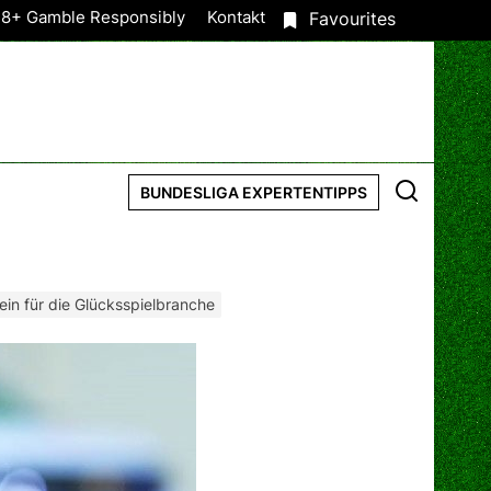
18+ Gamble Responsibly
Kontakt
Favourites
BUNDESLIGA EXPERTENTIPPS
tein für die Glücksspielbranche