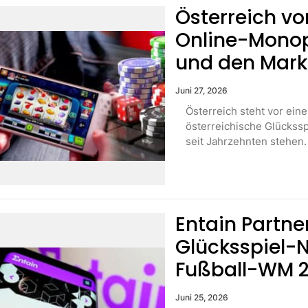
Österreich vo
Online-Monop
und den Markt
Juni 27, 2026
Österreich steht vor ein
österreichische Glückss
seit Jahrzehnten stehen.
Entain Partner
Glücksspiel-
Fußball-WM 
Juni 25, 2026