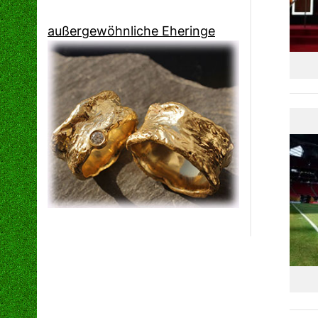
außergewöhnliche Eheringe