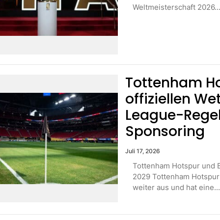
Weltmeisterschaft 2026..
Tottenham H
offiziellen W
League-Regel
Sponsoring
Juli 17, 2026
Tottenham Hotspur und Be
2029 Tottenham Hotspur 
weiter aus und hat eine..