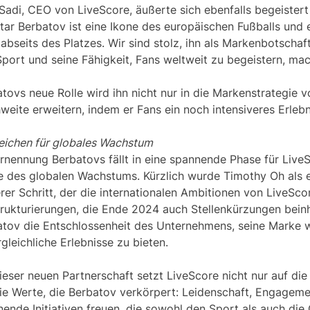
adi, CEO von LiveScore, äußerte sich ebenfalls begeistert
tar Berbatov ist eine Ikone des europäischen Fußballs und e
abseits des Platzes. Wir sind stolz, ihn als Markenbotsch
port und seine Fähigkeit, Fans weltweit zu begeistern, mac
tovs neue Rolle wird ihn nicht nur in die Markenstrategie 
weite erweitern, indem er Fans ein noch intensiveres Erlebni
eichen für globales Wachstum
rnennung Berbatovs fällt in eine spannende Phase für Live
 des globalen Wachstums. Kürzlich wurde Timothy Oh als er
rer Schritt, der die internationalen Ambitionen von LiveSco
ukturierungen, die Ende 2024 auch Stellenkürzungen beinhal
tov die Entschlossenheit des Unternehmens, seine Marke w
gleichliche Erlebnisse zu bieten.
ieser neuen Partnerschaft setzt LiveScore nicht nur auf di
ie Werte, die Berbatov verkörpert: Leidenschaft, Engageme
ende Initiativen freuen, die sowohl den Sport als auch die