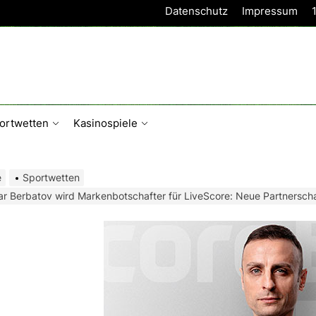
Datenschutz
Impressum
ortwetten
Kasinospiele
e
Sportwetten
ar Berbatov wird Markenbotschafter für LiveScore: Neue Partnerscha