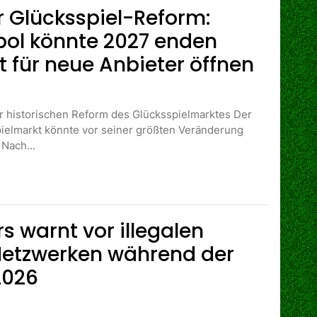
r Glücksspiel-Reform:
ol könnte 2027 enden
 für neue Anbieter öffnen
er historischen Reform des Glücksspielmarktes Der
pielmarkt könnte vor seiner größten Veränderung
 Nach...
s warnt vor illegalen
Netzwerken während der
2026