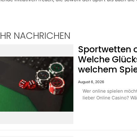
HR NACHRICHEN
Sportwetten 
Welche Glück
welchem Spie
August 6, 2026
Wer online spielen möcht
lieber Online Casino? Wä