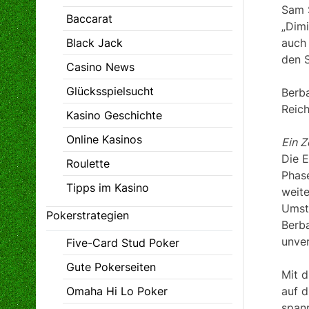
Sam S
Baccarat
„Dimi
Black Jack
auch 
den S
Casino News
Glücksspielsucht
Berba
Reich
Kasino Geschichte
Online Kasinos
Ein Z
Die E
Roulette
Phase
Tipps im Kasino
weite
Umstr
Pokerstrategien
Berba
unver
Five-Card Stud Poker
Gute Pokerseiten
Mit d
Omaha Hi Lo Poker
auf d
spann