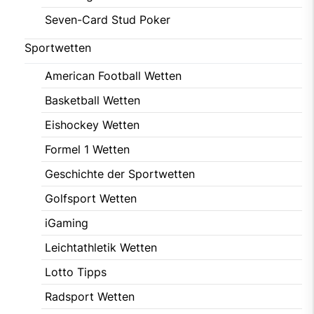
Seven-Card Stud Poker
Sportwetten
American Football Wetten
Basketball Wetten
Eishockey Wetten
Formel 1 Wetten
Geschichte der Sportwetten
Golfsport Wetten
iGaming
Leichtathletik Wetten
Lotto Tipps
Radsport Wetten