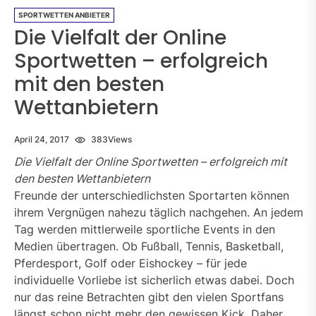
SPORTWETTEN ANBIETER
Die Vielfalt der Online
Sportwetten – erfolgreich
mit den besten
Wettanbietern
April 24, 2017
383
Views
Die Vielfalt der Online Sportwetten – erfolgreich mit
den besten Wettanbietern
Freunde der unterschiedlichsten Sportarten können
ihrem Vergnügen nahezu täglich nachgehen. An jedem
Tag werden mittlerweile sportliche Events in den
Medien übertragen. Ob Fußball, Tennis, Basketball,
Pferdesport, Golf oder Eishockey – für jede
individuelle Vorliebe ist sicherlich etwas dabei. Doch
nur das reine Betrachten gibt den vielen Sportfans
längst schon nicht mehr den gewissen Kick. Daher