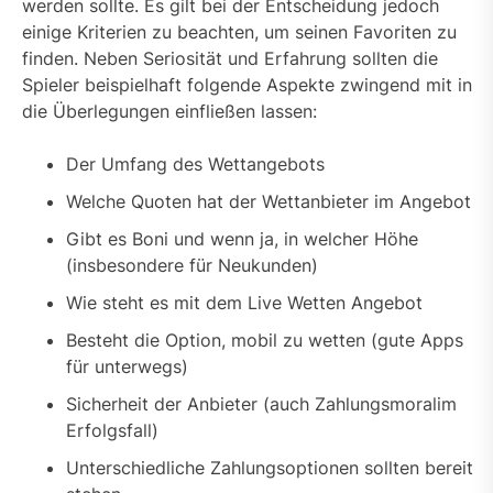
werden sollte. Es gilt bei der Entscheidung jedoch
einige Kriterien zu beachten, um seinen Favoriten zu
finden. Neben Seriosität und Erfahrung sollten die
Spieler beispielhaft folgende Aspekte zwingend mit in
die Überlegungen einfließen lassen:
Der Umfang des Wettangebots
Welche Quoten hat der Wettanbieter im Angebot
Gibt es Boni und wenn ja, in welcher Höhe
(insbesondere für Neukunden)
Wie steht es mit dem Live Wetten Angebot
Besteht die Option, mobil zu wetten (gute Apps
für unterwegs)
Sicherheit der Anbieter (auch Zahlungsmoralim
Erfolgsfall)
Unterschiedliche Zahlungsoptionen sollten bereit