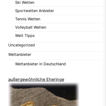
Ski Wetten
Sportwetten Anbieter
Tennis Wetten
Volleyball Wetten
Wett Tipps
Uncategorized
Wettanbieter
Wettanbieter in Deutschland
außergewöhnliche Eheringe