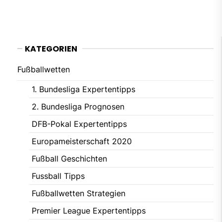
KATEGORIEN
Fußballwetten
1. Bundesliga Expertentipps
2. Bundesliga Prognosen
DFB-Pokal Expertentipps
Europameisterschaft 2020
Fußball Geschichten
Fussball Tipps
Fußballwetten Strategien
Premier League Expertentipps