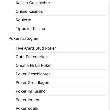
Kasino Geschichte
Online Kasinos
Roulette
Tipps im Kasino
Pokerstrategien
Five-Card Stud Poker
Gute Pokerseiten
Omaha Hi Lo Poker
Poker Geschichten
Poker Grundlagen
Poker im Kasino
Poker lernen
Pokerregeln