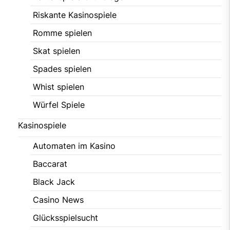
Riskante Kasinospiele
Romme spielen
Skat spielen
Spades spielen
Whist spielen
Würfel Spiele
Kasinospiele
Automaten im Kasino
Baccarat
Black Jack
Casino News
Glücksspielsucht