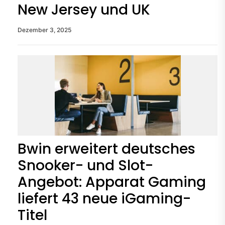
New Jersey und UK
Dezember 3, 2025
Bwin erweitert deutsches
Snooker- und Slot-
Angebot: Apparat Gaming
liefert 43 neue iGaming-
Titel