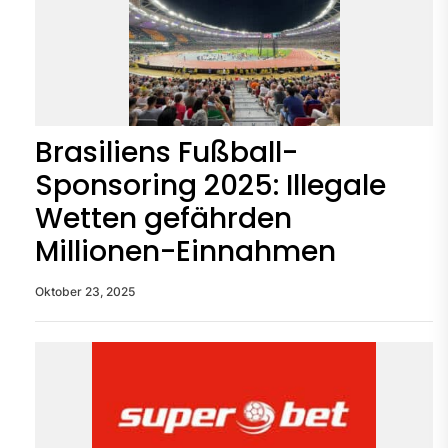
Brasiliens Fußball-
Sponsoring 2025: Illegale
Wetten gefährden
Millionen-Einnahmen
Oktober 23, 2025