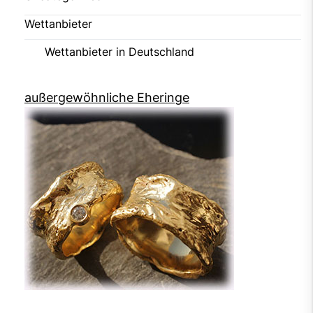
Wettanbieter
Wettanbieter in Deutschland
außergewöhnliche Eheringe