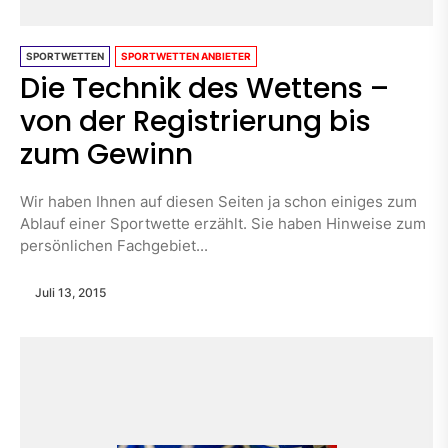
SPORTWETTEN
SPORTWETTEN ANBIETER
Die Technik des Wettens –
von der Registrierung bis
zum Gewinn
Wir haben Ihnen auf diesen Seiten ja schon einiges zum
Ablauf einer Sportwette erzählt. Sie haben Hinweise zum
persönlichen Fachgebiet...
Juli 13, 2015