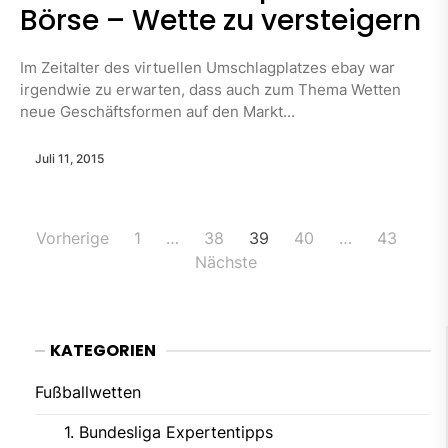
Börse – Wette zu versteigern
Im Zeitalter des virtuellen Umschlagplatzes ebay war
irgendwie zu erwarten, dass auch zum Thema Wetten
neue Geschäftsformen auf den Markt...
Juli 11, 2015
Seitennummerierung
Vorherige
1
…
38
39
40
…
43
der
Nächste
Beiträge
KATEGORIEN
Fußballwetten
1. Bundesliga Expertentipps