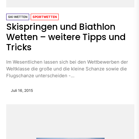
SKI WETTEN
SPORTWETTEN
Skispringen und Biathlon
Wetten – weitere Tipps und
Tricks
Im Wesentlichen lassen sich bei den Wettbewerben der
Weltklasse die große und die kleine Schanze sowie die
Flugschanze unterscheiden -...
Juli 16, 2015