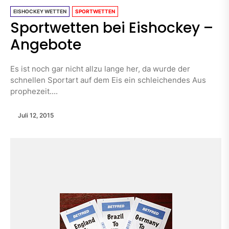
EISHOCKEY WETTEN
SPORTWETTEN
Sportwetten bei Eishockey –
Angebote
Es ist noch gar nicht allzu lange her, da wurde der
schnellen Sportart auf dem Eis ein schleichendes Aus
prophezeit....
Juli 12, 2015