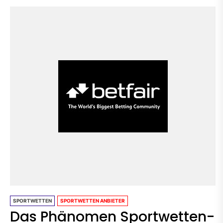
SPORTWETTEN
SPORTWETTEN ANBIETER
Das Phänomen Sportwetten-