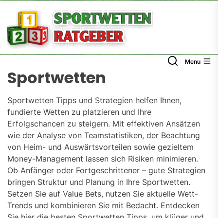
Skip
to
the
content
Menu
Sportwetten
Sportwetten Tipps und Strategien helfen Ihnen,
fundierte Wetten zu platzieren und Ihre
Erfolgschancen zu steigern. Mit effektiven Ansätzen
wie der Analyse von Teamstatistiken, der Beachtung
von Heim- und Auswärtsvorteilen sowie gezieltem
Money-Management lassen sich Risiken minimieren.
Ob Anfänger oder Fortgeschrittener – gute Strategien
bringen Struktur und Planung in Ihre Sportwetten.
Setzen Sie auf Value Bets, nutzen Sie aktuelle Wett-
Trends und kombinieren Sie mit Bedacht. Entdecken
Sie hier die besten Sportwetten Tipps, um klüger und