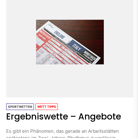
SPORTWETTEN
WETT TIPPS
Ergebniswette – Angebote
Es gibt ein Phänomen, das gerade an Arbeitsstätten
spätestens im Zwei-Jahres-Rhythmus zuverlässig