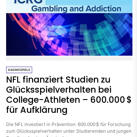
KASINOSPIELE
NFL finanziert Studien zu
Glücksspielverhalten bei
College-Athleten – 600.000 $
für Aufklärung
Die NFL investiert in Prävention: 600.000 $ für Forschung
zum Glücksspielverhalten unter Studierenden und jungen