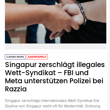
CASINO NEWS
KASINOSPIELE
Singapur zerschlägt illegales
Wett-Syndikat – FBI und
Meta unterstützen Polizei bei
Razzia
Singapur zerschlägt internationales Wett-Syndikat Die
Skyline von Singapur steht oft für Modernität, Ordnung