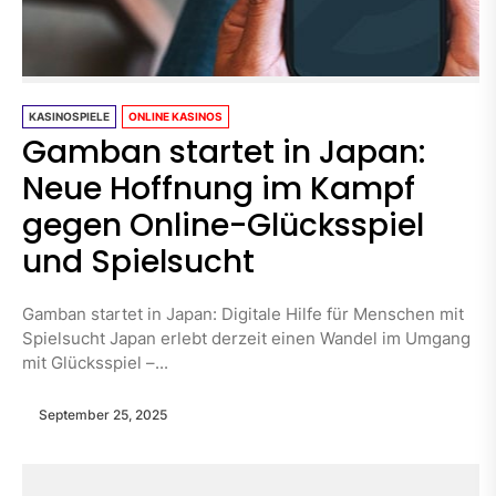
KASINOSPIELE
ONLINE KASINOS
Gamban startet in Japan:
Neue Hoffnung im Kampf
gegen Online-Glücksspiel
und Spielsucht
Gamban startet in Japan: Digitale Hilfe für Menschen mit
Spielsucht Japan erlebt derzeit einen Wandel im Umgang
mit Glücksspiel –...
September 25, 2025