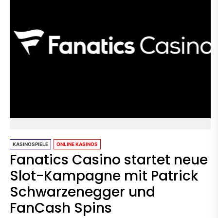
KASINOSPIELE
ONLINE KASINOS
Fanatics Casino startet neue
Slot-Kampagne mit Patrick
Schwarzenegger und
FanCash Spins