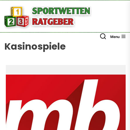
Skip
to
the
content
Menu
Kasinospiele