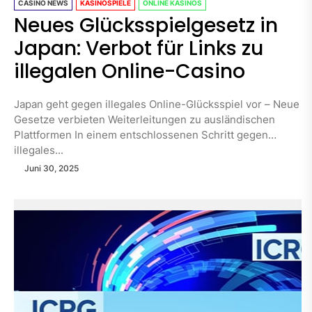
CASINO NEWS
KASINOSPIELE
ONLINE KASINOS
Neues Glücksspielgesetz in
Japan: Verbot für Links zu
illegalen Online-Casino
Japan geht gegen illegales Online-Glücksspiel vor – Neue
Gesetze verbieten Weiterleitungen zu ausländischen
Plattformen In einem entschlossenen Schritt gegen
illegales...
Juni 30, 2025