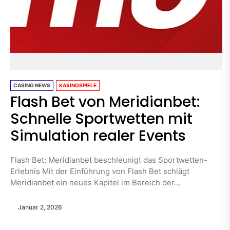
CASINO NEWS
KASINOSPIELE
Flash Bet von Meridianbet:
Schnelle Sportwetten mit
Simulation realer Events
Flash Bet: Meridianbet beschleunigt das Sportwetten-
Erlebnis Mit der Einführung von Flash Bet schlägt
Meridianbet ein neues Kapitel im Bereich der...
Januar 2, 2026