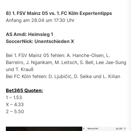
8) 1. FSV Mainz 05 vs. 1. FC Köln Expertentipps
Anfang am 28.04 um 17:30 Uhr
AS Amdi: Heimsieg 1
SoccerNick: Unentschieden X
Bei 1. FSV Mainz 05 fehlen: A. Hanche-Olsen, L.
Barreiro, J. Ngankam, M. Leitsch, S. Bell, Lee Jae-Sung
und T. Krauß
Bei FC Köln fehlen: D. Ljubičić, D. Selke und L. Kilian
Bet365 Quoten:
1 – 1.53
X – 4.33
2 – 5.50