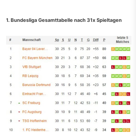
1. Bundesliga Gesamttabelle nach 31x Spieltagen