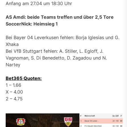
Anfang am 27.04 um 18:30 Uhr
AS Amdi: beide Teams treffen und über 2,5 Tore
SoccerNick: Heimsieg 1
Bei Bayer 04 Leverkusen fehlen: Borja Iglesias und G.
Xhaka
Bei VfB Stuttgart fehlen: A. Stiller, L. Egloff, J.
Vagnoman, S. Di Benedetto, D. Zagadou und N.
Nartey
Bet365 Quoten:
1 – 1.66
X – 4.00
2 – 4.75