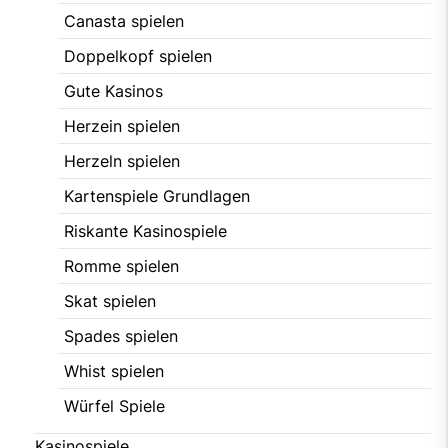
Canasta spielen
Doppelkopf spielen
Gute Kasinos
Herzein spielen
Herzeln spielen
Kartenspiele Grundlagen
Riskante Kasinospiele
Romme spielen
Skat spielen
Spades spielen
Whist spielen
Würfel Spiele
Kasinospiele