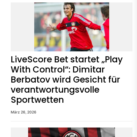
LiveScore Bet startet „Play
With Control“: Dimitar
Berbatov wird Gesicht für
verantwortungsvolle
Sportwetten
März 26, 2026