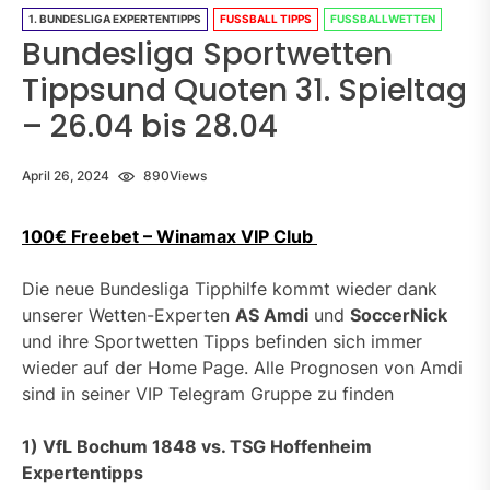
1. BUNDESLIGA EXPERTENTIPPS
FUSSBALL TIPPS
FUSSBALLWETTEN
Bundesliga Sportwetten
Tippsund Quoten 31. Spieltag
– 26.04 bis 28.04
April 26, 2024
890
Views
100€ Freebet – Winamax VIP Club
Die neue Bundesliga Tipphilfe kommt wieder dank
unserer Wetten-Experten
AS Amdi
und
SoccerNick
und ihre Sportwetten Tipps befinden sich immer
wieder auf der Home Page. Alle Prognosen von Amdi
sind in seiner VIP Telegram Gruppe zu finden
1) VfL Bochum 1848 vs. TSG Hoffenheim
Expertentipps