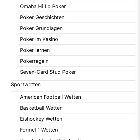
Omaha Hi Lo Poker
Poker Geschichten
Poker Grundlagen
Poker im Kasino
Poker lernen
Pokerregeln
Seven-Card Stud Poker
Sportwetten
American Football Wetten
Basketball Wetten
Eishockey Wetten
Formel 1 Wetten