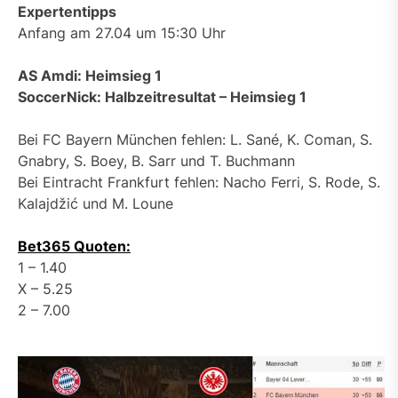
Expertentipps
Anfang am 27.04 um 15:30 Uhr
AS Amdi: Heimsieg 1
SoccerNick: Halbzeitresultat – Heimsieg 1
Bei FC Bayern München fehlen: L. Sané, K. Coman, S.
Gnabry, S. Boey, B. Sarr und T. Buchmann
Bei Eintracht Frankfurt fehlen: Nacho Ferri, S. Rode, S.
Kalajdžić und M. Loune
Bet365 Quoten:
1 – 1.40
X – 5.25
2 – 7.00