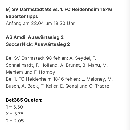
9) SV Darmstadt 98 vs. 1. FC Heidenheim 1846
Expertentipps
Anfang am 28.04 um 19:30 Uhr
AS Amdi: Auswärtssieg 2
SoccerNick: Auswärtssieg 2
Bei SV Darmstadt 98 fehlen: A. Seydel, F.
Schnellhardt, F. Holland, A. Brunst, B. Manu, M.
Mehlem und F. Hornby
Bei 1. FC Heidenheim 1846 fehlen: L. Maloney, M.
Busch, A. Beck, T. Keller, E. Qenaj und O. Traoré
Bet365 Quoten:
1 – 3.30
X – 3.75
2 – 2.05