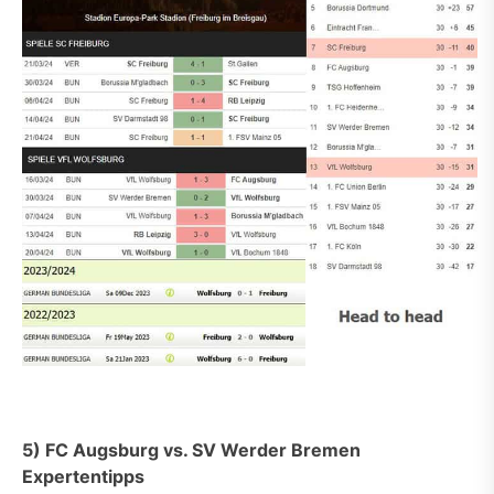
5) FC Augsburg vs. SV Werder Bremen
Expertentipps