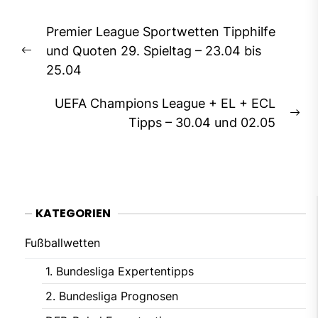
Beitragsnavigation
Premier League Sportwetten Tipphilfe
und Quoten 29. Spieltag – 23.04 bis
Previous
25.04
post:
UEFA Champions League + EL + ECL
Ne
Tipps – 30.04 und 02.05
pos
KATEGORIEN
Fußballwetten
1. Bundesliga Expertentipps
2. Bundesliga Prognosen