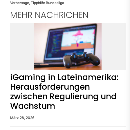
Vorhersage
,
Tipphilfe Bundesliga
MEHR NACHRICHEN
iGaming in Lateinamerika:
Herausforderungen
zwischen Regulierung und
Wachstum
März 28, 2026