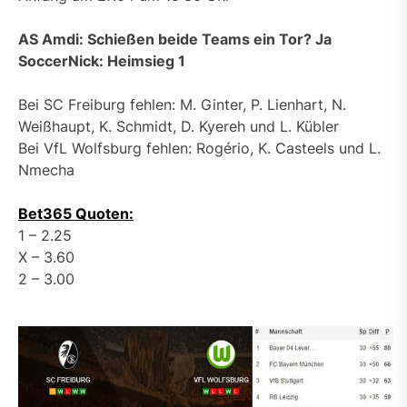
AS Amdi: Schießen beide Teams ein Tor? Ja
SoccerNick: Heimsieg 1
Bei SC Freiburg fehlen: M. Ginter, P. Lienhart, N.
Weißhaupt, K. Schmidt, D. Kyereh und L. Kübler
Bei VfL Wolfsburg fehlen: Rogério, K. Casteels und L.
Nmecha
Bet365 Quoten:
1 – 2.25
X – 3.60
2 – 3.00