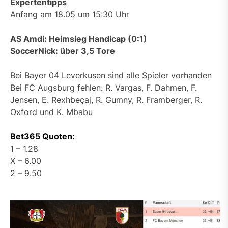
Expertentipps
Anfang am 18.05 um 15:30 Uhr
AS Amdi: Heimsieg Handicap (0:1)
SoccerNick: über 3,5 Tore
Bei Bayer 04 Leverkusen sind alle Spieler vorhanden
Bei FC Augsburg fehlen: R. Vargas, F. Dahmen, F.
Jensen, E. Rexhbeçaj, R. Gumny, R. Framberger, R.
Oxford und K. Mbabu
Bet365 Quoten:
1 – 1.28
X – 6.00
2 – 9.50