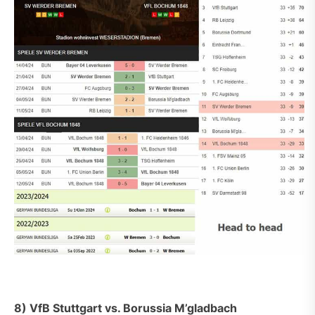
8) VfB Stuttgart vs. Borussia M’gladbach