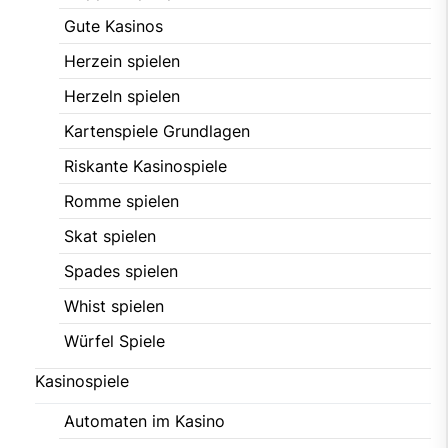
Gute Kasinos
Herzein spielen
Herzeln spielen
Kartenspiele Grundlagen
Riskante Kasinospiele
Romme spielen
Skat spielen
Spades spielen
Whist spielen
Würfel Spiele
Kasinospiele
Automaten im Kasino