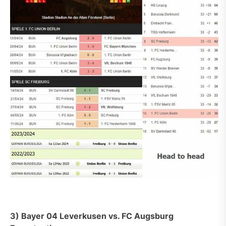
3) Bayer 04 Leverkusen vs. FC Augsburg