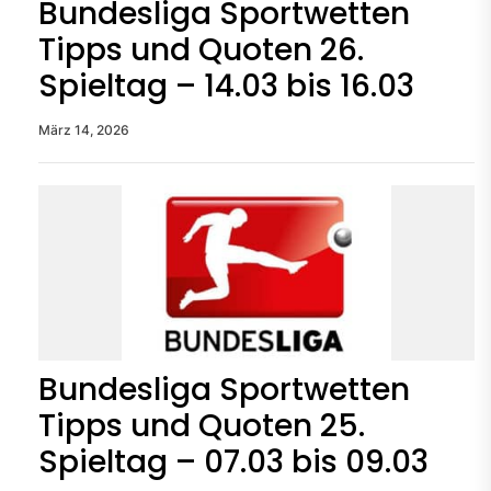
Bundesliga Sportwetten
Tipps und Quoten 26.
Spieltag – 14.03 bis 16.03
März 14, 2026
Bundesliga Sportwetten
Tipps und Quoten 25.
Spieltag – 07.03 bis 09.03