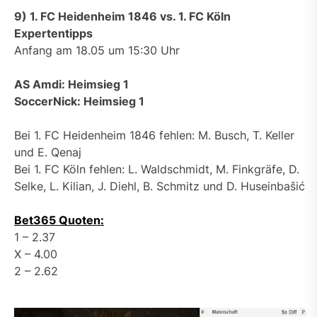
9) 1. FC Heidenheim 1846 vs. 1. FC Köln
Expertentipps
Anfang am 18.05 um 15:30 Uhr
AS Amdi: Heimsieg 1
SoccerNick: Heimsieg 1
Bei 1. FC Heidenheim 1846 fehlen: M. Busch, T. Keller
und E. Qenaj
Bei 1. FC Köln fehlen: L. Waldschmidt, M. Finkgräfe, D.
Selke, L. Kilian, J. Diehl, B. Schmitz und D. Huseinbašić
Bet365 Quoten:
1 – 2.37
X – 4.00
2 – 2.62