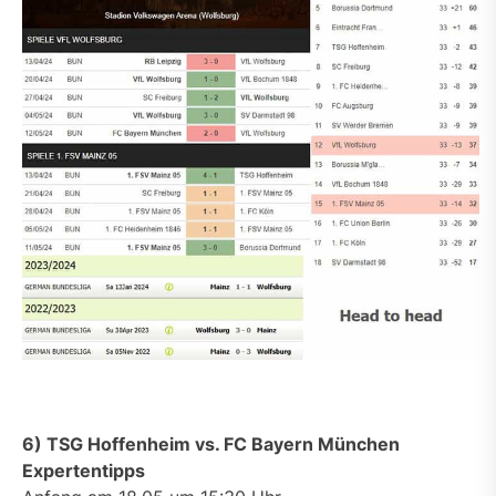
6) TSG Hoffenheim vs. FC Bayern München
Expertentipps