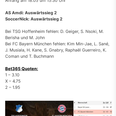
Anfang am 18.05 um 15:30 Uhr
AS Amdi: Auswärtssieg 2
SoccerNick: Auswärtssieg 2
Bei TSG Hoffenheim fehlen: D. Geiger, S. Nsoki, M.
Berisha und M. John
Bei FC Bayern München fehlen: Kim Min-Jae, L. Sané,
J. Musiala, H. Kane, S. Gnabry, Raphaël Guerreiro, K.
Coman und T. Buchmann
Bet365 Quoten:
1 – 3.10
X – 4.75
2 – 1.95