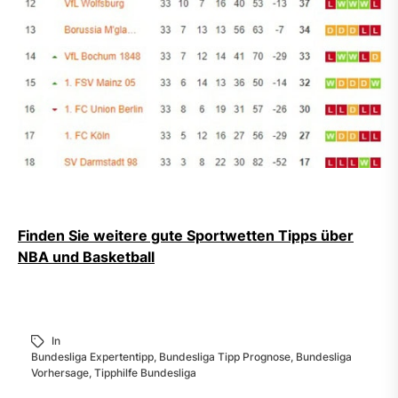
Finden Sie weitere gute Sportwetten Tipps über
NBA und Basketball
In
Bundesliga Expertentipp
,
Bundesliga Tipp Prognose
,
Bundesliga
Vorhersage
,
Tipphilfe Bundesliga