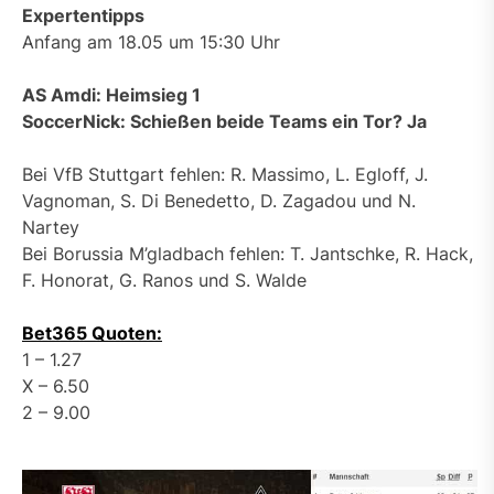
Expertentipps
Anfang am 18.05 um 15:30 Uhr
AS Amdi: Heimsieg 1
SoccerNick: Schießen beide Teams ein Tor? Ja
Bei VfB Stuttgart fehlen: R. Massimo, L. Egloff, J.
Vagnoman, S. Di Benedetto, D. Zagadou und N.
Nartey
Bei Borussia M’gladbach fehlen: T. Jantschke, R. Hack,
F. Honorat, G. Ranos und S. Walde
Bet365 Quoten:
1 – 1.27
X – 6.50
2 – 9.00