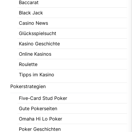
Baccarat
Black Jack
Casino News
Glücksspielsucht
Kasino Geschichte
Online Kasinos
Roulette
Tipps im Kasino
Pokerstrategien
Five-Card Stud Poker
Gute Pokerseiten
Omaha Hi Lo Poker
Poker Geschichten