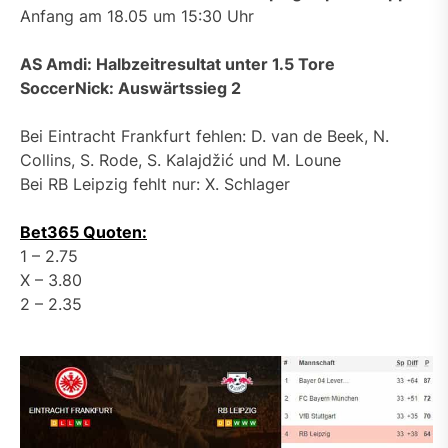
Anfang am 18.05 um 15:30 Uhr
AS Amdi: Halbzeitresultat unter 1.5 Tore
SoccerNick: Auswärtssieg 2
Bei Eintracht Frankfurt fehlen: D. van de Beek, N.
Collins, S. Rode, S. Kalajdžić und M. Loune
Bei RB Leipzig fehlt nur: X. Schlager
Bet365 Quoten:
1 – 2.75
X – 3.80
2 – 2.35