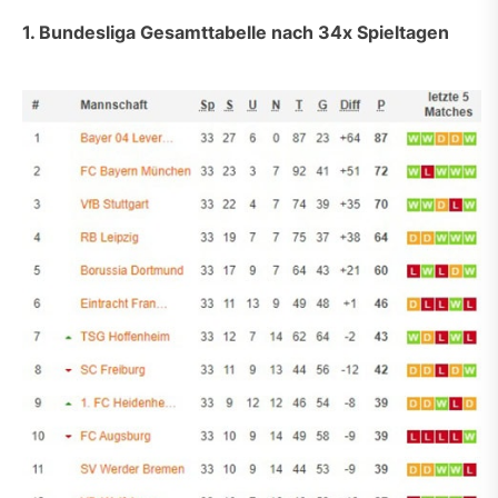
1. Bundesliga Gesamttabelle nach 34x Spieltagen