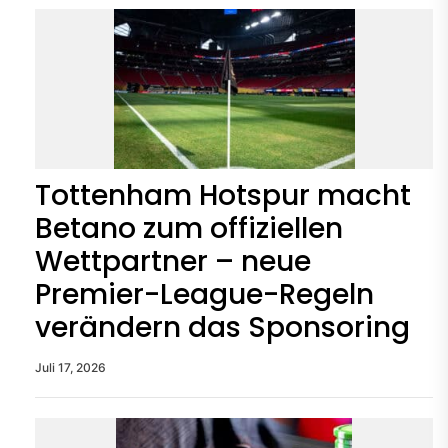
Tottenham Hotspur macht
Betano zum offiziellen
Wettpartner – neue
Premier-League-Regeln
verändern das Sponsoring
Juli 17, 2026