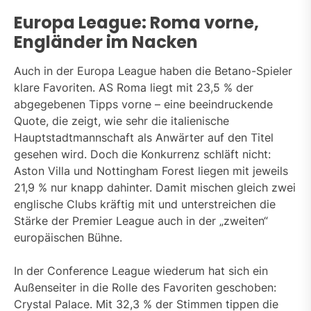
Europa League: Roma vorne,
Engländer im Nacken
Auch in der Europa League haben die Betano-Spieler
klare Favoriten. AS Roma liegt mit 23,5 % der
abgegebenen Tipps vorne – eine beeindruckende
Quote, die zeigt, wie sehr die italienische
Hauptstadtmannschaft als Anwärter auf den Titel
gesehen wird. Doch die Konkurrenz schläft nicht:
Aston Villa und Nottingham Forest liegen mit jeweils
21,9 % nur knapp dahinter. Damit mischen gleich zwei
englische Clubs kräftig mit und unterstreichen die
Stärke der Premier League auch in der „zweiten“
europäischen Bühne.
In der Conference League wiederum hat sich ein
Außenseiter in die Rolle des Favoriten geschoben:
Crystal Palace. Mit 32,3 % der Stimmen tippen die