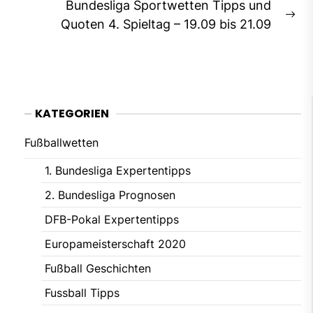
Bundesliga Sportwetten Tipps und
Ne
Quoten 4. Spieltag – 19.09 bis 21.09
pos
KATEGORIEN
Fußballwetten
1. Bundesliga Expertentipps
2. Bundesliga Prognosen
DFB-Pokal Expertentipps
Europameisterschaft 2020
Fußball Geschichten
Fussball Tipps