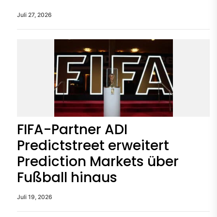
Juli 27, 2026
FIFA-Partner ADI
Predictstreet erweitert
Prediction Markets über
Fußball hinaus
Juli 19, 2026