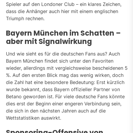
Spieler auf den Londoner Club – ein klares Zeichen,
dass die Anhänger auch hier mit einem englischen
Triumph rechnen.
Bayern München im Schatten –
aber mit Signalwirkung
Und wie sieht es für die deutschen Fans aus? Auch
Bayern München findet sich unter den Favoriten
wieder, allerdings mit vergleichsweise bescheidenen 5
%. Auf den ersten Blick mag das wenig wirken, doch
die Zahl hat eine besondere Bedeutung: Erst kürzlich
wurde bekannt, dass Bayern offizieller Partner von
Betano geworden ist. Für viele deutsche Fans könnte
dies erst der Beginn einer engeren Verbindung sein,
die sich in den nächsten Jahren auch auf die
Wettstatistiken auswirkt.
Sponsoring-Offensive von