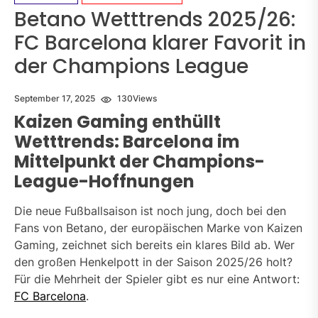
Betano Wetttrends 2025/26:
FC Barcelona klarer Favorit in
der Champions League
September 17, 2025
130
Views
Kaizen Gaming enthüllt
Wetttrends: Barcelona im
Mittelpunkt der Champions-
League-Hoffnungen
Die neue Fußballsaison ist noch jung, doch bei den
Fans von Betano, der europäischen Marke von Kaizen
Gaming, zeichnet sich bereits ein klares Bild ab. Wer
den großen Henkelpott in der Saison 2025/26 holt?
Für die Mehrheit der Spieler gibt es nur eine Antwort:
FC Barcelona
.