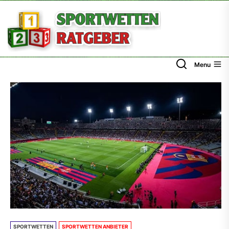
Skip
to
the
content
Menu
SPORTWETTEN
SPORTWETTEN ANBIETER