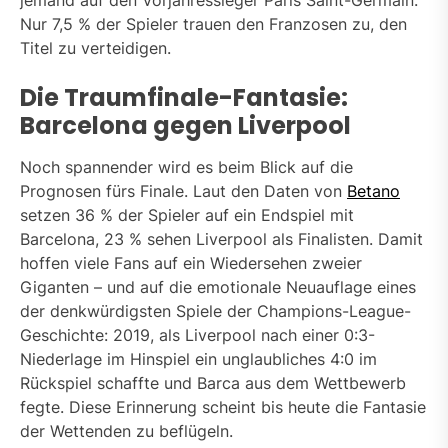
jemand auf den Vorjahressieger Paris Saint-Germain.
Nur 7,5 % der Spieler trauen den Franzosen zu, den
Titel zu verteidigen.
Die Traumfinale-Fantasie:
Barcelona gegen Liverpool
Noch spannender wird es beim Blick auf die
Prognosen fürs Finale. Laut den Daten von
Betano
setzen 36 % der Spieler auf ein Endspiel mit
Barcelona, 23 % sehen Liverpool als Finalisten. Damit
hoffen viele Fans auf ein Wiedersehen zweier
Giganten – und auf die emotionale Neuauflage eines
der denkwürdigsten Spiele der Champions-League-
Geschichte: 2019, als Liverpool nach einer 0:3-
Niederlage im Hinspiel ein unglaubliches 4:0 im
Rückspiel schaffte und Barca aus dem Wettbewerb
fegte. Diese Erinnerung scheint bis heute die Fantasie
der Wettenden zu beflügeln.