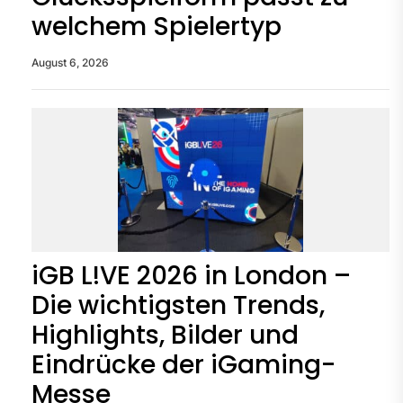
welchem Spielertyp
August 6, 2026
iGB L!VE 2026 in London –
Die wichtigsten Trends,
Highlights, Bilder und
Eindrücke der iGaming-
Messe