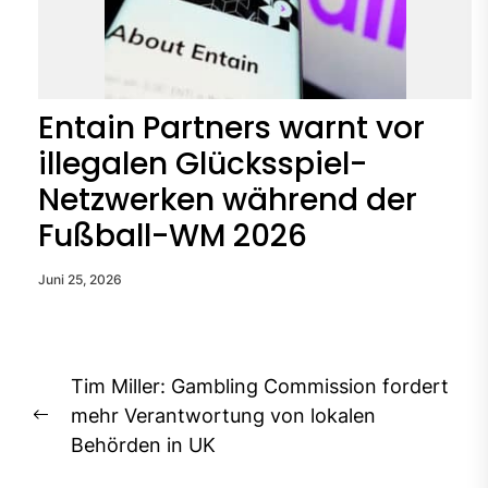
Entain Partners warnt vor
illegalen Glücksspiel-
Netzwerken während der
Fußball-WM 2026
Juni 25, 2026
Beitragsnavigation
Tim Miller: Gambling Commission fordert
mehr Verantwortung von lokalen
Previous
Behörden in UK
post: