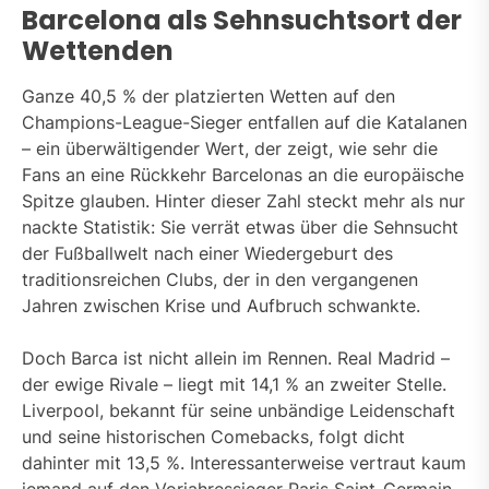
Barcelona als Sehnsuchtsort der
Wettenden
Ganze 40,5 % der platzierten Wetten auf den
Champions-League-Sieger entfallen auf die Katalanen
– ein überwältigender Wert, der zeigt, wie sehr die
Fans an eine Rückkehr Barcelonas an die europäische
Spitze glauben. Hinter dieser Zahl steckt mehr als nur
nackte Statistik: Sie verrät etwas über die Sehnsucht
der Fußballwelt nach einer Wiedergeburt des
traditionsreichen Clubs, der in den vergangenen
Jahren zwischen Krise und Aufbruch schwankte.
Doch Barca ist nicht allein im Rennen. Real Madrid –
der ewige Rivale – liegt mit 14,1 % an zweiter Stelle.
Liverpool, bekannt für seine unbändige Leidenschaft
und seine historischen Comebacks, folgt dicht
dahinter mit 13,5 %. Interessanterweise vertraut kaum