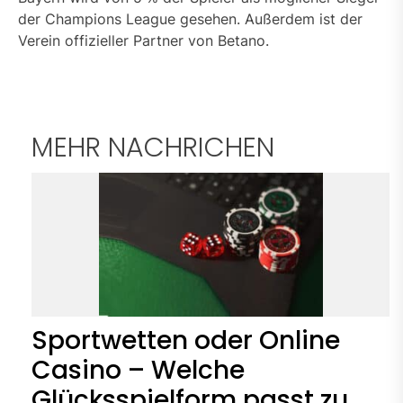
der Champions League gesehen. Außerdem ist der
Verein offizieller Partner von Betano.
MEHR NACHRICHEN
Sportwetten oder Online
Casino – Welche
Glücksspielform passt zu