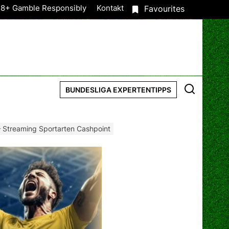
18+ Gamble Responsibly
Kontakt
Favourites
BUNDESLIGA EXPERTENTIPPS
 Streaming Sportarten Cashpoint