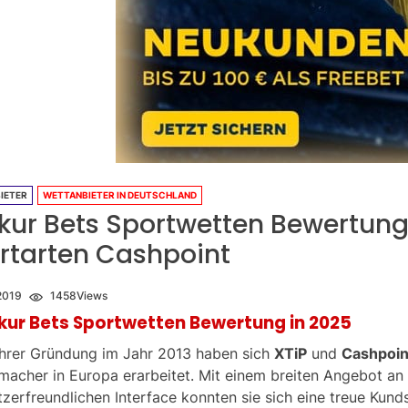
IETER
WETTANBIETER IN DEUTSCHLAND
kur Bets Sportwetten Bewertung
rtarten Cashpoint
 2019
1458
Views
kur Bets Sportwetten Bewertung in 2025
ihrer Gründung im Jahr 2013 haben sich
XTiP
und
Cashpoin
macher in Europa erarbeitet. Mit einem breiten Angebot a
zerfreundlichen Interface konnten sie sich eine treue Kun