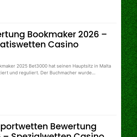
rtung Bookmaker 2026 –
ratiswetten Casino
aker 2025 Bet3000 hat seinen Hauptsitz in Malta
ziert und reguliert. Der Buchmacher wurde...
Sportwetten Bewertung
 – Spezialwetten Casino