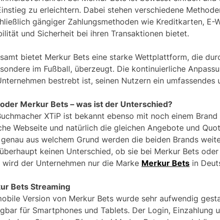
instieg zu erleichtern. Dabei stehen verschiedene Method
chließlich gängiger Zahlungsmethoden wie Kreditkarten, E
bilität und Sicherheit bei ihren Transaktionen bietet.
samt bietet Merkur Bets eine starke Wettplattform, die dur
sondere im Fußball, überzeugt. Die kontinuierliche Anpas
nternehmen bestrebt ist, seinen Nutzern ein umfassendes 
 oder Merkur Bets – was ist der Unterschied?
Buchmacher XTiP ist bekannt ebenso mit noch einem Brand u
che Webseite und natürlich die gleichen Angebote und Quot
genau aus welchem Grund werden die beiden Brands weitere
überhaupt keinen Unterschied, ob sie bei Merkur Bets oder
 wird der Unternehmen nur die Marke
Merkur Bets
in Deut
ur Bets Streaming
obile Version von Merkur Bets wurde sehr aufwendig gestalt
ügbar für Smartphones und Tablets. Der Login, Einzahlung