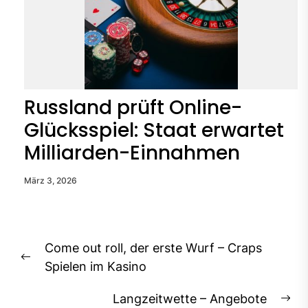
Russland prüft Online-
Glücksspiel: Staat erwartet
Milliarden-Einnahmen
März 3, 2026
Beitragsnavigation
Come out roll, der erste Wurf – Craps
Previous
Spielen im Kasino
post:
Langzeitwette – Angebote
Ne