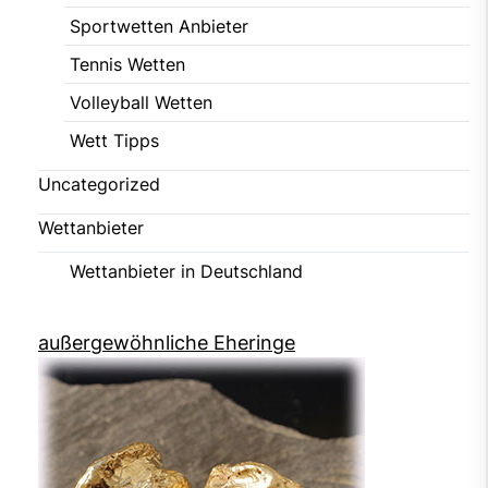
Sportwetten Anbieter
Tennis Wetten
Volleyball Wetten
Wett Tipps
Uncategorized
Wettanbieter
Wettanbieter in Deutschland
außergewöhnliche Eheringe