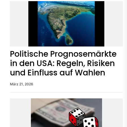
Politische Prognosemärkte
in den USA: Regeln, Risiken
und Einfluss auf Wahlen
März 21, 2026