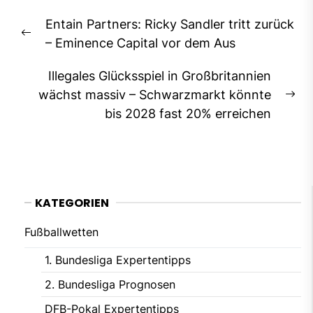
Beitragsnavigation
Entain Partners: Ricky Sandler tritt zurück
Previous
– Eminence Capital vor dem Aus
post:
Illegales Glücksspiel in Großbritannien
wächst massiv – Schwarzmarkt könnte
Ne
bis 2028 fast 20% erreichen
pos
KATEGORIEN
Fußballwetten
1. Bundesliga Expertentipps
2. Bundesliga Prognosen
DFB-Pokal Expertentipps