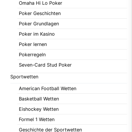
Omaha Hi Lo Poker
Poker Geschichten
Poker Grundlagen
Poker im Kasino
Poker lernen
Pokerregeln
Seven-Card Stud Poker
Sportwetten
American Football Wetten
Basketball Wetten
Eishockey Wetten
Formel 1 Wetten
Geschichte der Sportwetten