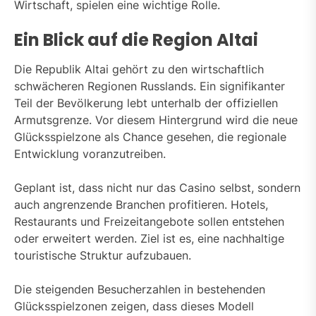
Wirtschaft, spielen eine wichtige Rolle.
Ein Blick auf die Region Altai
Die Republik Altai gehört zu den wirtschaftlich
schwächeren Regionen Russlands. Ein signifikanter
Teil der Bevölkerung lebt unterhalb der offiziellen
Armutsgrenze. Vor diesem Hintergrund wird die neue
Glücksspielzone als Chance gesehen, die regionale
Entwicklung voranzutreiben.
Geplant ist, dass nicht nur das Casino selbst, sondern
auch angrenzende Branchen profitieren. Hotels,
Restaurants und Freizeitangebote sollen entstehen
oder erweitert werden. Ziel ist es, eine nachhaltige
touristische Struktur aufzubauen.
Die steigenden Besucherzahlen in bestehenden
Glücksspielzonen zeigen, dass dieses Modell