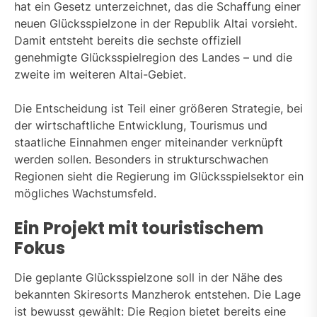
hat ein Gesetz unterzeichnet, das die Schaffung einer
neuen Glücksspielzone in der Republik Altai vorsieht.
Damit entsteht bereits die sechste offiziell
genehmigte Glücksspielregion des Landes – und die
zweite im weiteren Altai-Gebiet.
Die Entscheidung ist Teil einer größeren Strategie, bei
der wirtschaftliche Entwicklung, Tourismus und
staatliche Einnahmen enger miteinander verknüpft
werden sollen. Besonders in strukturschwachen
Regionen sieht die Regierung im Glücksspielsektor ein
mögliches Wachstumsfeld.
Ein Projekt mit touristischem
Fokus
Die geplante Glücksspielzone soll in der Nähe des
bekannten Skiresorts Manzherok entstehen. Die Lage
ist bewusst gewählt: Die Region bietet bereits eine