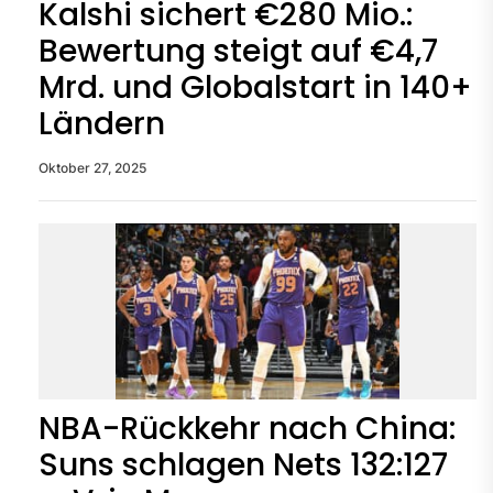
Kalshi sichert €280 Mio.:
Bewertung steigt auf €4,7
Mrd. und Globalstart in 140+
Ländern
Oktober 27, 2025
NBA-Rückkehr nach China:
Suns schlagen Nets 132:127