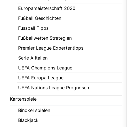
Europameisterschaft 2020
Fußball Geschichten
Fussball Tipps
Fußballwetten Strategien
Premier League Expertentipps
Serie A Italien
UEFA Champions League
UEFA Europa League
UEFA Nations League Prognosen
Kartenspiele
Binokel spielen
Blackjack