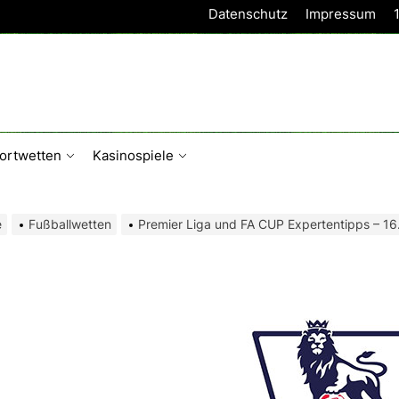
Datenschutz
Impressum
ortwetten
Kasinospiele
e
Fußballwetten
Premier Liga und FA CUP Expertentipps – 16