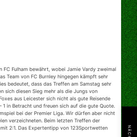
on FC Fulham bewährt, wobei Jamie Vardy zweimal
. Das Team von FC Burnley hingegen kämpft sehr
Dies bedeutet, dass das Treffen am Samstag sehr
en sich diesen Sieg mehr als die Jungs von
Foxes aus Leicester sich nicht als gute Reisende
1 in Betracht und freuen sich auf die gute Quote.
imspiel bei der Premier Liga. Wir dürfen aber nicht
len verzeichneten. Beim letzten Treffen der
 mit 2:1. Das Expertentipp von 123Sportwetten