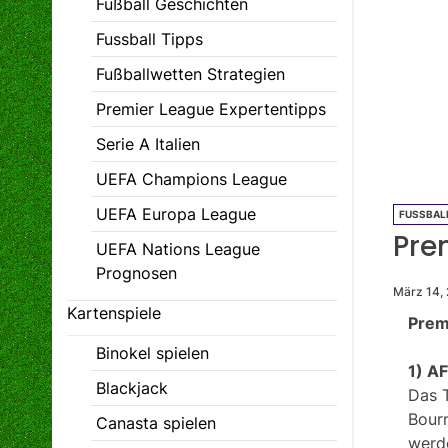
Fußball Geschichten
Fussball Tipps
Fußballwetten Strategien
Premier League Expertentipps
Serie A Italien
UEFA Champions League
UEFA Europa League
FUSSBALL
Pre
UEFA Nations League
Prognosen
März 14,
Kartenspiele
Prem
Binokel spielen
1) A
Blackjack
Das 
Bourn
Canasta spielen
werde