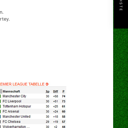
NÄCHSTE
n.
rtey.