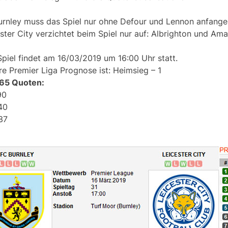
urnley muss das Spiel nur ohne Defour und Lennon anfange
ster City verzichtet beim Spiel nur auf: Albrighton und Ama
piel findet am 16/03/2019 um 16:00 Uhr statt.
e Premier Liga Prognose ist: Heimsieg – 1
65 Quoten:
90
40
37