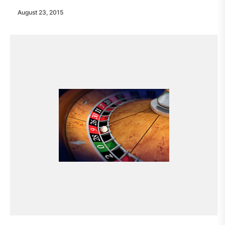
August 23, 2015