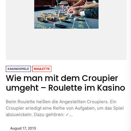
KASINOSPIELE
ROULETTE
Wie man mit dem Croupier
umgeht – Roulette im Kasino
Beim Roulette heißen die Angestellten Croupiers. Ein
Croupier erledigt eine Reihe von Aufgaben, um das Spiel
abzuwickeln. Dazu gehören: ✓...
August 17, 2015