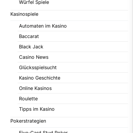
Würfel Spiele
Kasinospiele
Automaten im Kasino
Baccarat
Black Jack
Casino News
Glücksspielsucht
Kasino Geschichte
Online Kasinos
Roulette
Tipps im Kasino
Pokerstrategien
Five-Card Stud Poker