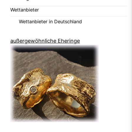
Wettanbieter
Wettanbieter in Deutschland
außergewöhnliche Eheringe