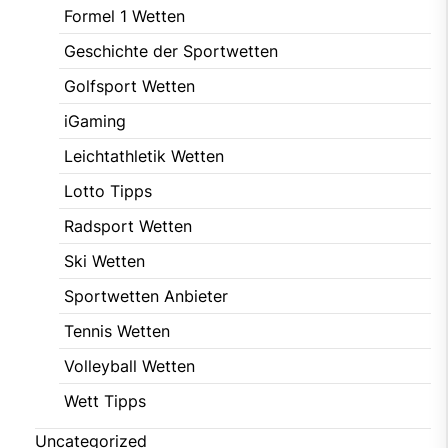
Formel 1 Wetten
Geschichte der Sportwetten
Golfsport Wetten
iGaming
Leichtathletik Wetten
Lotto Tipps
Radsport Wetten
Ski Wetten
Sportwetten Anbieter
Tennis Wetten
Volleyball Wetten
Wett Tipps
Uncategorized