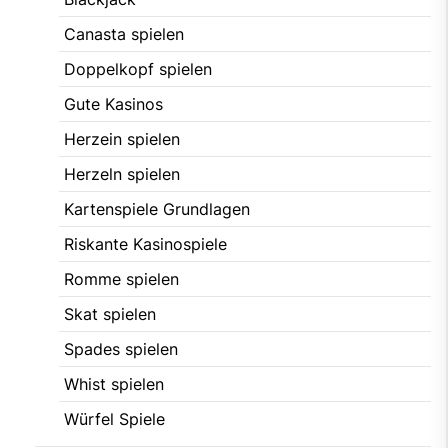
Canasta spielen
Doppelkopf spielen
Gute Kasinos
Herzein spielen
Herzeln spielen
Kartenspiele Grundlagen
Riskante Kasinospiele
Romme spielen
Skat spielen
Spades spielen
Whist spielen
Würfel Spiele