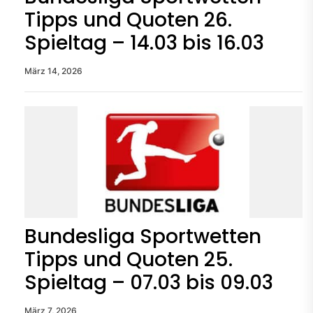
Tipps und Quoten 26.
Spieltag – 14.03 bis 16.03
März 14, 2026
Bundesliga Sportwetten
Tipps und Quoten 25.
Spieltag – 07.03 bis 09.03
März 7, 2026