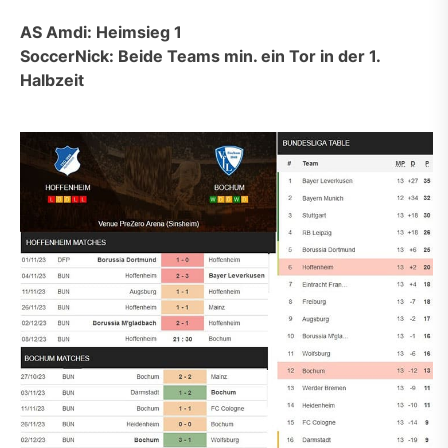
AS Amdi: Heimsieg 1
SoccerNick: Beide Teams min. ein Tor in der 1.
Halbzeit