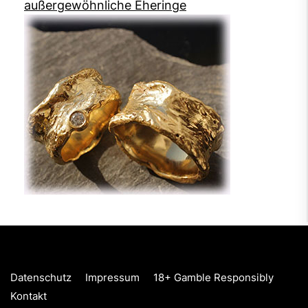
außergewöhnliche Eheringe
Datenschutz
Impressum
18+ Gamble Responsibly
Kontakt