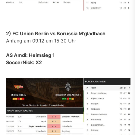
2) FC Union Berlin vs Borussia M’gladbach
Anfang am 09.12 um 15:30 Uhr
AS Amdi: Heimsieg 1
SoccerNick: X2