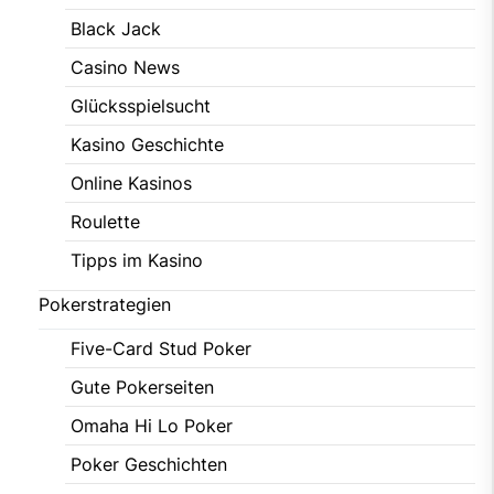
Black Jack
Casino News
Glücksspielsucht
Kasino Geschichte
Online Kasinos
Roulette
Tipps im Kasino
Pokerstrategien
Five-Card Stud Poker
Gute Pokerseiten
Omaha Hi Lo Poker
Poker Geschichten