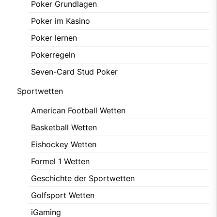
Poker Grundlagen
Poker im Kasino
Poker lernen
Pokerregeln
Seven-Card Stud Poker
Sportwetten
American Football Wetten
Basketball Wetten
Eishockey Wetten
Formel 1 Wetten
Geschichte der Sportwetten
Golfsport Wetten
iGaming