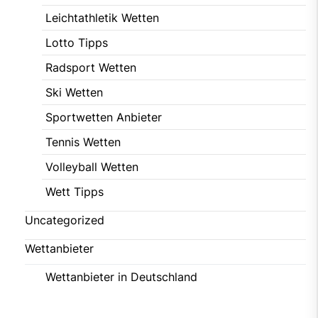
Leichtathletik Wetten
Lotto Tipps
Radsport Wetten
Ski Wetten
Sportwetten Anbieter
Tennis Wetten
Volleyball Wetten
Wett Tipps
Uncategorized
Wettanbieter
Wettanbieter in Deutschland