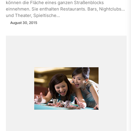
können die Fläche eines ganzen Straßenblocks
einnehmen. Sie enthalten Restaurants. Bars, Nightclubs
und Theater, Spieltische...
August 30, 2015