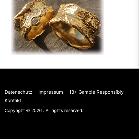
Datenschutz
Impressum
18+ Gamble Responsibly
Kontakt
Copyright © 2026
.
All rights reserved.