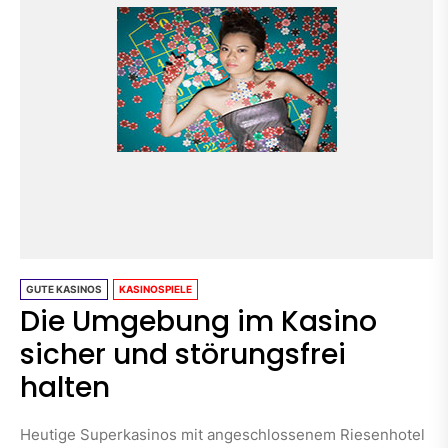
GUTE KASINOS
KASINOSPIELE
Die Umgebung im Kasino
sicher und störungsfrei
halten
Heutige Superkasinos mit angeschlossenem Riesenhotel