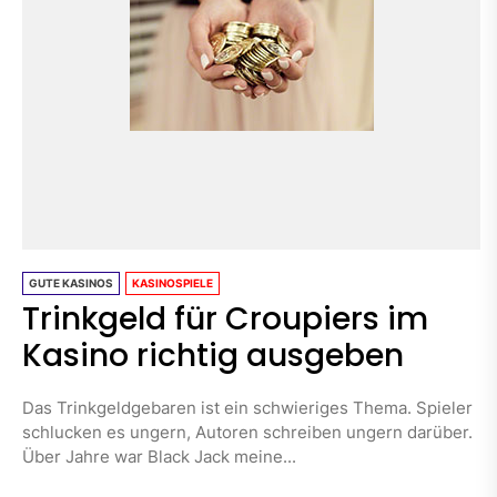
GUTE KASINOS
KASINOSPIELE
Trinkgeld für Croupiers im
Kasino richtig ausgeben
Das Trinkgeldgebaren ist ein schwieriges Thema. Spieler
schlucken es ungern, Autoren schreiben ungern darüber.
Über Jahre war Black Jack meine...