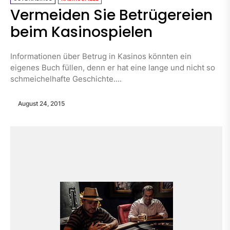
Vermeiden Sie Betrügereien
beim Kasinospielen
Informationen über Betrug in Kasinos könnten ein
eigenes Buch füllen, denn er hat eine lange und nicht so
schmeichelhafte Geschichte....
August 24, 2015