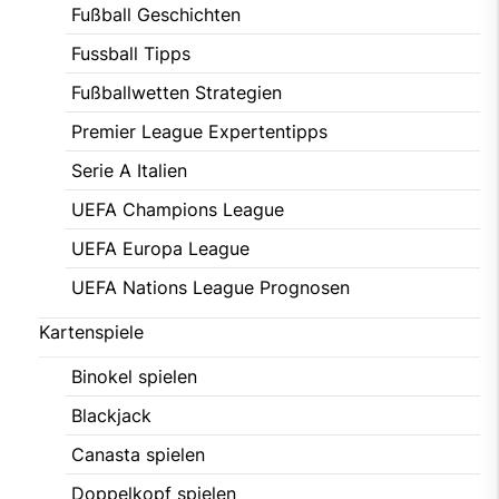
Fußball Geschichten
Fussball Tipps
Fußballwetten Strategien
Premier League Expertentipps
Serie A Italien
UEFA Champions League
UEFA Europa League
UEFA Nations League Prognosen
Kartenspiele
Binokel spielen
Blackjack
Canasta spielen
Doppelkopf spielen