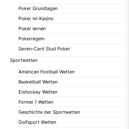
Poker Grundlagen
Poker im Kasino
Poker lernen
Pokerregeln
Seven-Card Stud Poker
Sportwetten
American Football Wetten
Basketball Wetten
Eishockey Wetten
Formel 1 Wetten
Geschichte der Sportwetten
Golfsport Wetten