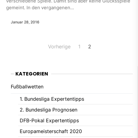
verschiedene Spiele. Damit sind aber keine Glücksspiele
gemeint. In den vergangenen...
Januar 28, 2016
Seitennummerierung
Vorherige
1
2
der
Beiträge
KATEGORIEN
Fußballwetten
1. Bundesliga Expertentipps
2. Bundesliga Prognosen
DFB-Pokal Expertentipps
Europameisterschaft 2020