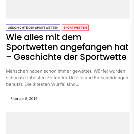
GESCHICHTE DER SPORTWETTEN
SPORTWETTEN
Wie alles mit dem
Sportwetten angefangen hat
– Geschichte der Sportwette
Menschen haben schon immer gewettet. Würfel wurden
schon in frühesten Zeiten für Urteile und Entscheidungen
benutzt. Die ältesten Würfel sind...
Februar 5, 2016