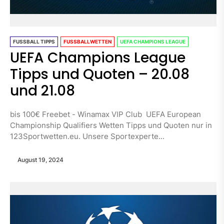
FUSSBALL TIPPS
FUSSBALLWETTEN
UEFA CHAMPIONS LEAGUE
UEFA Champions League
Tipps und Quoten – 20.08
und 21.08
bis 100€ Freebet - Winamax VIP Club UEFA European
Championship Qualifiers Wetten Tipps und Quoten nur in
123Sportwetten.eu. Unsere Sportexperte...
August 19, 2024