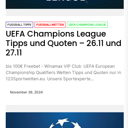
FUSSBALL TIPPS
FUSSBALLWETTEN
UEFA CHAMPIONS LEAGUE
UEFA Champions League
Tipps und Quoten – 26.11 und
27.11
bis 100€ Freebet - Winamax VIP Club UEFA European
Championship Qualifiers Wetten Tipps und Quoten nur in
123Sportwetten.eu. Unsere Sportexperte...
November 26, 2024