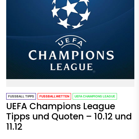
FUSSBALL TIPPS
FUSSBALLWETTEN
UEFA CHAMPIONS LEAGUE
UEFA Champions League
Tipps und Quoten – 10.12 und
11.12