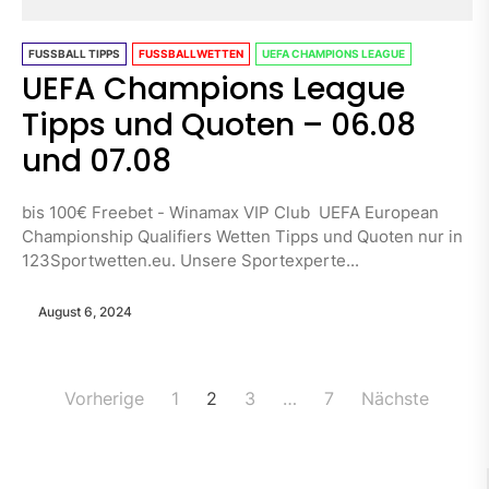
FUSSBALL TIPPS
FUSSBALLWETTEN
UEFA CHAMPIONS LEAGUE
UEFA Champions League
Tipps und Quoten – 06.08
und 07.08
bis 100€ Freebet - Winamax VIP Club UEFA European
Championship Qualifiers Wetten Tipps und Quoten nur in
123Sportwetten.eu. Unsere Sportexperte...
August 6, 2024
Seitennummerierung
Vorherige
1
2
3
…
7
Nächste
der
Beiträge