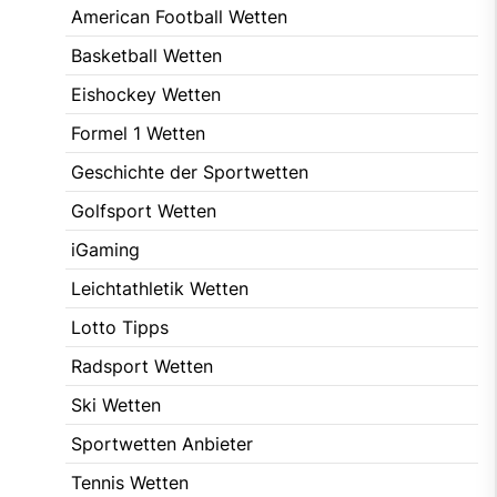
American Football Wetten
Basketball Wetten
Eishockey Wetten
Formel 1 Wetten
Geschichte der Sportwetten
Golfsport Wetten
iGaming
Leichtathletik Wetten
Lotto Tipps
Radsport Wetten
Ski Wetten
Sportwetten Anbieter
Tennis Wetten